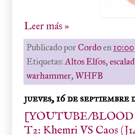
Leer más »
Publicado por
Cordo
en
10:00
Etiquetas:
Altos Elfos
,
escalad
warhammer
,
WHFB
jueves, 16 de septiembre 
[YOUTUBE/BLOOD BO
T2: Khemri VS Caos (J1