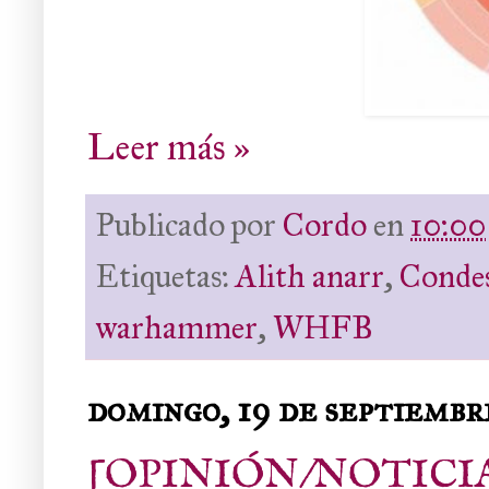
Leer más »
Publicado por
Cordo
en
10:00
Etiquetas:
Alith anarr
,
Conde
warhammer
,
WHFB
domingo, 19 de septiembr
[OPINIÓN/NOTICIAS] 