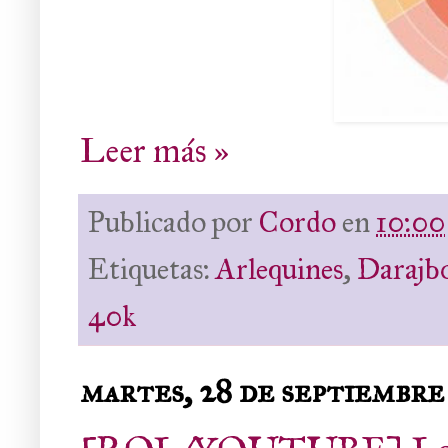
Leer más »
Publicado por
Cordo
en
10:00
Etiquetas:
Arlequines
,
Darajb
40k
martes, 28 de septiembre