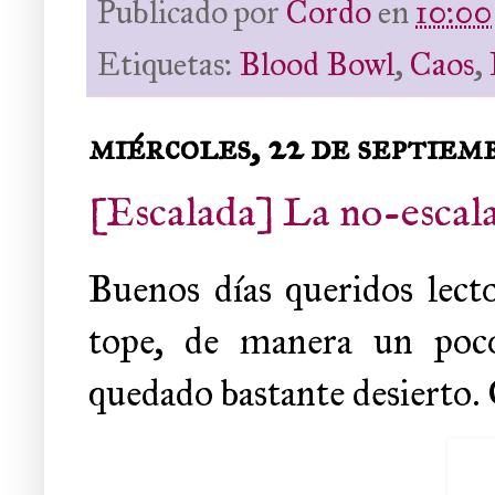
Publicado por
Cordo
en
10:00
Etiquetas:
Blood Bowl
,
Caos
,
miércoles, 22 de septiem
[Escalada] La no-escal
Buenos días queridos lect
tope, de manera un poc
quedado bastante desierto. 