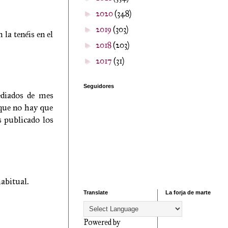
2020
(348)
►
2019
(303)
►
la tenéis en el
2018
(203)
►
2017
(31)
►
Seguidores
ediados de mes
nque no hay que
s publicado los
habitual.
Translate
La forja de marte
Powered by