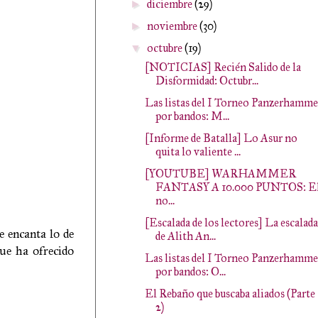
diciembre
(29)
►
noviembre
(30)
►
octubre
(19)
▼
[NOTICIAS] Recién Salido de la
Disformidad: Octubr...
Las listas del I Torneo Panzerhamme
por bandos: M...
[Informe de Batalla] Lo Asur no
quita lo valiente ...
[YOUTUBE] WARHAMMER
FANTASY A 10.000 PUNTOS: E
no...
[Escalada de los lectores] La escalada
e encanta lo de
de Alith An...
que ha ofrecido
Las listas del I Torneo Panzerhamme
por bandos: O...
El Rebaño que buscaba aliados (Parte
2)