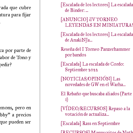
[Escalada de los lectores] La escalada
trada que cubre
de Binder: ...
ntura para fijar
[ANUNCIO] ¡IV TORNEO
.
LEYENDAS EN MINIATURA!
[Escalada de los lectores] La escalada
de AnakiNJa...
Reseña del I Torneo Panzerhammer
ca por parte de
por bandos
labor de Tono y
[Escalada] La escalada de Cordo:
pedir?
Septiembre 2022
[NOTICIAS/OPINIÓN] Las
novedades de GW en el Warha...
El Rebaño que buscaba aliados (Parte
1)
emons, pero en
[VÍDEO/RECURSOS] Repaso a la
votación de actualiza...
bby" a precios
 que pueden ser
[Escalada] Rass en Septiembre
[RECURSOS] Manuscritos de Nuth