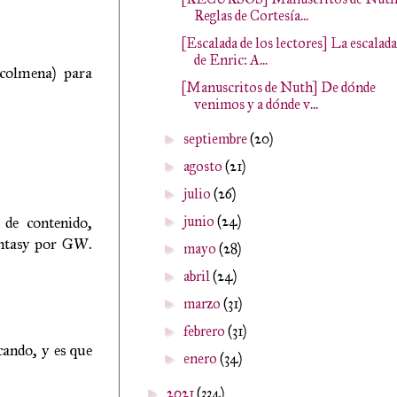
Reglas de Cortesía...
[Escalada de los lectores] La escalada
de Enric: A...
colmena) para
[Manuscritos de Nuth] De dónde
venimos y a dónde v...
septiembre
(20)
►
agosto
(21)
►
julio
(26)
►
junio
(24)
 de contenido,
►
antasy por GW.
mayo
(28)
►
abril
(24)
►
marzo
(31)
►
febrero
(31)
►
cando, y es que
enero
(34)
►
2021
(334)
►