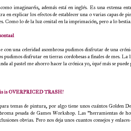
y como imaginaréis, además está en inglés. Es una extensa en
ra en explicar los efectos de establecer una o varias capas de pi
res. Como lo de la luz cenital en la imprimación, pero a lo bestia
sontaal
que con una celeridad asombrosa pudimos disfrutar de una cróni
udimos disfrutar en tierras cordobesas a finales de mes. La 
nda al pastel me ahorro hacer la crónica yo, ¿qué más se puede 
 this is OVERPRICED TRASH!
 para temas de pintura, por algo tiene unos cuántos Golden D
ma broma pesada de Games Workshop. Las "herramientas de ho
nclusiones obvias. Pero nos deja unos cuantos consejos y enlaces