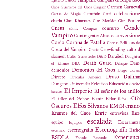
Campaña en Mapa
Ejército
Caledor
Carmen
Carneval
Caos Guerreros del Caos
Cargad!
celebracione
Catachán
Cartas de Magia
Catai
charla
Clan Kharnuz
Clan Moulder
Clan Pestile
Conde
Cneus
concurso
cómic
Compras
Vampiro
conversione
Contingentes Aliados
Cordo
Corona de Estalia
cospl
Corvus Belli
Costa del Vampiro
Crowfunding
culto 
Cracia
slaanesh
Darajbol
Culto Genestealer
D&D
Daughter
Death Guard
Dem
of Khaine
DBA
Delaque
Demonios del Caos
demonios
Diego
diora
Druso
Duffma
Directo
Draculas America
Dungeon Universalis
Eclectico
Educación
ejércit
El Imperio
El señor de los anillo
baratos
Elfo
El taller del Gobbo
Elanir
Eldar
Elfos
Oscuros
Elfos Silvanos
enano
EMiN
Enanos del Caos
Enric
entrevista
Enz
escalada
equipo
Escaramuza
Equipos
Escenografía
escenografia
Esche
escenario
Experienci
ESDLA
Espada Bastarda