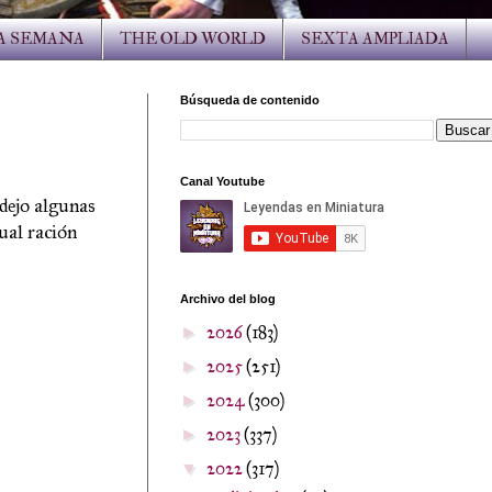
LA SEMANA
THE OLD WORLD
SEXTA AMPLIADA
Búsqueda de contenido
Canal Youtube
 dejo algunas
ual ración
Archivo del blog
2026
(183)
►
2025
(251)
►
2024
(300)
►
2023
(337)
►
2022
(317)
▼