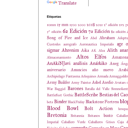
Translate
Etiquetas
15 mm
2018
10mm
1500
2000
2021
2ª edición
2v2
3
6a Edición
7a Edición
5ª edición
8a edición
Song of Fire and Ice
Abraham
Abel
Adeptu
age o
Custodes
aerografo
Aeronautica Imperialis
sigmar
Ahrenim
Alith anar
Aika
AK
Alea
Altos Elfos
Amazona
Almacenamiento
AnAkiNJavi
análisis
Anárkiko
Aneg
Ánge
aniversario
Anuncios
año nuevo
Arabi
Archipielago Fantasma
Arlequines
Armada
Armaggeddo
Army Builder
Asbel
Asedio
Army Painter
Avatars 
Barones
War
Baggiel
Batalla del Valle Somnolien
BattleScribe
Bestias del Cao
Battlefleet Gothic
blo
Binder
Blackstone Fortress
beta
BlackFriday
Blood Bowl
Bolt Action
bosqu
Bretonia
busto
Britannia
Britanos
Caballe
Imperial
Caballero Verde
Caballeros Grises
Caja d
campaña
Cao