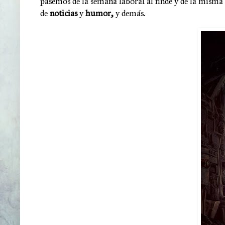
pasemos de la semana laboral al finde y de la mism
de
noticias
y
humor,
y demás.