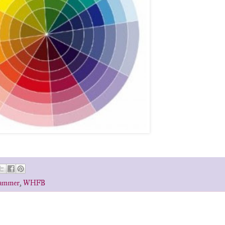
hammer
,
WHFB