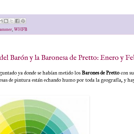
hammer
,
WHFB
a del Barón y la Baronesa de Pretto: Enero y F
guntado ya donde se habían metido los
Barones de Pretto
con s
esas de pintura están echando humo por toda la geografía, y hay