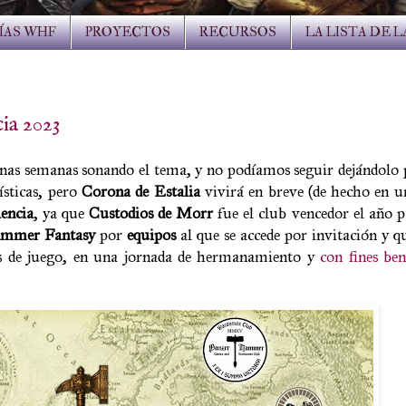
ÍAS WHF
PROYECTOS
RECURSOS
LA LISTA DE 
ia 2023
as semanas sonando el tema, y no podíamos seguir dejándolo p
ísticas, pero
Corona de Estalia
vivirá en breve (de hecho en u
encia
, ya que
Custodios de Morr
fue el club vencedor el año p
mmer Fantasy
por
equipos
al que se accede por invitación y q
pos de juego, en una jornada de hermanamiento y
con fines ben