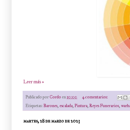
Leer más »
Publicado por
Cordo
en
10:00
4 comentarios:
Etiquetas:
Barones
,
escalada
,
Pintura
,
Reyes Funerarios
,
war
martes, 28 de marzo de 2023