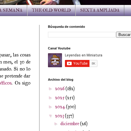
LA SEMANA
THE OLD WORLD
SEXTA AMPLIADA
Búsqueda de contenido
Canal Youtube
asar, las cosas
n mes, el 30 de
asado. Si no lo
ue pretende dar
Archivo del blog
éficos
. Os sigo
2026
(182)
►
2025
(251)
►
2024
(300)
►
2023
(337)
▼
diciembre
(26)
►