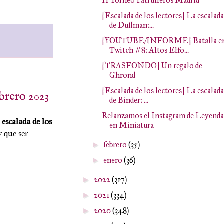
II Torneo Patrulleros Madrid
[Escalada de los lectores] La escalada
de Duffman:...
[YOUTUBE/INFORME] Batalla e
Twitch #8: Altos Elfo...
[TRASFONDO] Un regalo de
Ghrond
[Escalada de los lectores] La escalada
ebrero 2023
de Binder: ...
Relanzamos el Instagram de Leyenda
u
escalada de los
en Miniatura
 que ser
febrero
(35)
►
enero
(36)
►
2022
(317)
►
2021
(334)
►
2020
(348)
►