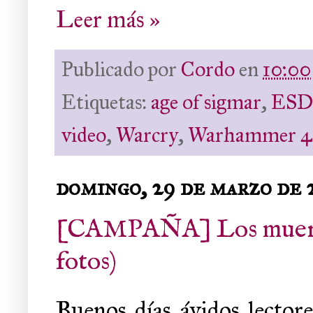
Leer más »
Publicado por
Cordo
en
10:00
Etiquetas:
age of sigmar
,
ES
video
,
Warcry
,
Warhammer 4
domingo, 29 de marzo de
[CAMPAÑA] Los muertos
fotos)
Buenos días ávidos lector