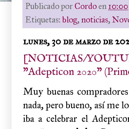
Publicado por
Cordo
en
10:00
Etiquetas:
blog
,
noticias
,
Nove
lunes, 30 de marzo de 20
[NOTICIAS/YOUTUBE]
"Adepticon 2020" (Prime
Muy buenas compradores 
nada, pero bueno, así me l
iba a celebrar el Adeptico