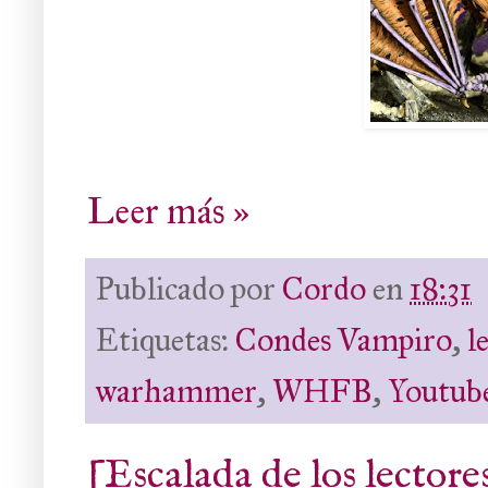
Leer más »
Publicado por
Cordo
en
18:31
Etiquetas:
Condes Vampiro
,
l
warhammer
,
WHFB
,
Youtub
[Escalada de los lector