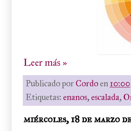
Leer más »
Publicado por
Cordo
en
10:00
Etiquetas:
enanos
,
escalada
,
Or
miércoles, 18 de marzo d