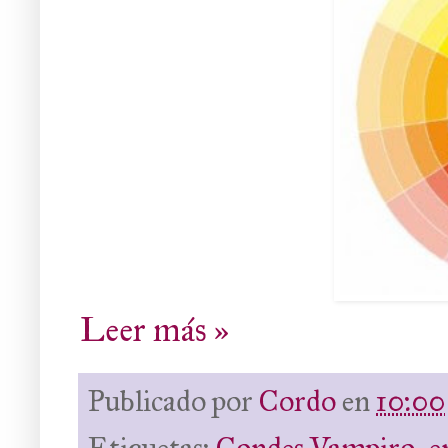
Leer más »
Publicado por
Cordo
en
10:00
Etiquetas:
Condes Vampiro
,
e