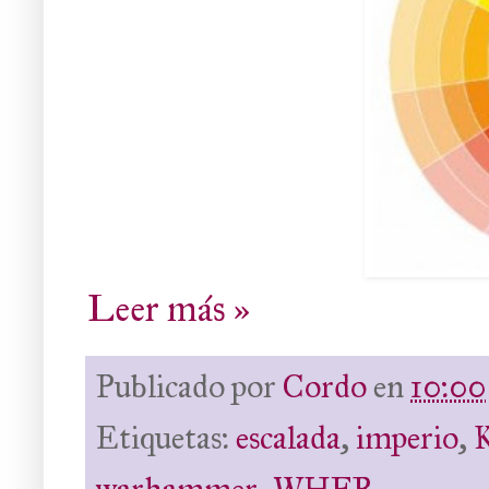
Leer más »
Publicado por
Cordo
en
10:00
Etiquetas:
escalada
,
imperio
,
K