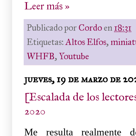
Leer más »
Publicado por
Cordo
en
18:31
Etiquetas:
Altos Elfos
,
miniat
WHFB
,
Youtube
jueves, 19 de marzo de 20
[Escalada de los lector
2020
Me resulta realmente de