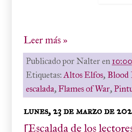
Leer más »
Publicado por
Nalter
en
10:0
Etiquetas:
Altos Elfos
,
Blood
escalada
,
Flames of War
,
Pint
lunes, 23 de marzo de 20
[Escalada de los lector