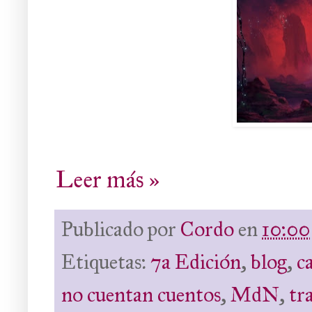
Leer más »
Publicado por
Cordo
en
10:00
Etiquetas:
7a Edición
,
blog
,
c
no cuentan cuentos
,
MdN
,
tr