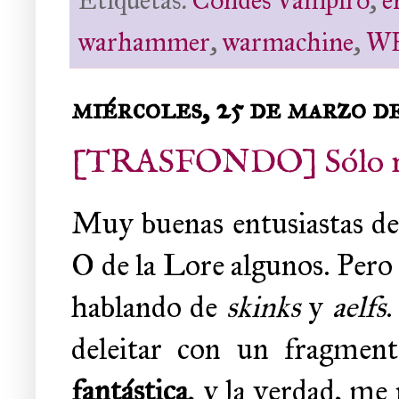
warhammer
,
warmachine
,
W
miércoles, 25 de marzo d
[TRASFONDO] Sólo neg
Muy buenas entusiastas de 
O de la Lore algunos. Pero
hablando de
skinks
y
aelfs
.
deleitar con un fragmen
fantástica
, y la verdad, me 