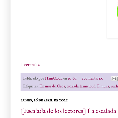
Leer más »
Publicado por
HansCloud
en
10:00
1 comentario:
Etiquetas:
Enanos del Caos
,
escalada
,
hanscloud
,
Pintura
,
war
lunes, 26 de abril de 2021
[Escalada de los lectores] La escalad