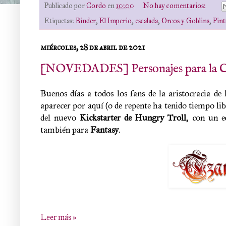
Publicado por
Cordo
en
10:00
No hay comentarios:
Etiquetas:
Binder
,
El Imperio
,
escalada
,
Orcos y Goblins
,
Pint
miércoles, 28 de abril de 2021
[NOVEDADES] Personajes para la Cos
Buenos días a todos los fans de la aristocracia d
aparecer por aquí (o de repente ha tenido tiempo lib
del nuevo
Kickstarter de Hungry Troll
, con un 
también para
Fantasy
.
Leer más »