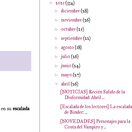
2021
(334)
▼
diciembre
(28)
►
noviembre
(26)
►
octubre
(25)
►
septiembre
(22)
►
agosto
(18)
►
julio
(26)
►
junio
(24)
►
mayo
(27)
►
abril
(26)
▼
[NOTICIAS] Recién Salido de la
Disformidad: Abril ...
[Escalada de los lectores] La escalada
 en su
escalada
de Binder: ...
[NOVEDADES] Personajes para la
Costa del Vampiro y...