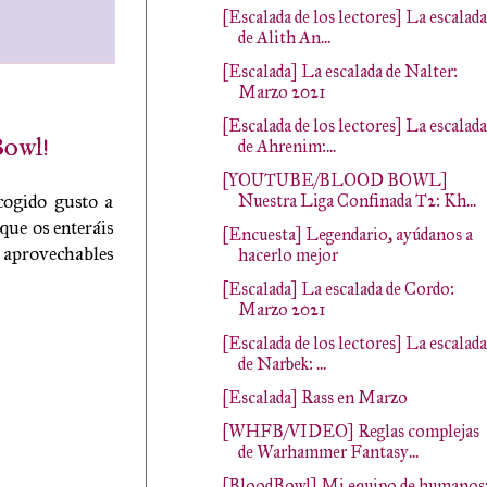
[Escalada de los lectores] La escalada
de Alith An...
[Escalada] La escalada de Nalter:
Marzo 2021
[Escalada de los lectores] La escalada
Bowl!
de Ahrenim:...
[YOUTUBE/BLOOD BOWL]
cogido gusto a
Nuestra Liga Confinada T2: Kh...
que os enteráis
[Encuesta] Legendario, ayúdanos a
 aprovechables
hacerlo mejor
[Escalada] La escalada de Cordo:
Marzo 2021
[Escalada de los lectores] La escalada
de Narbek: ...
[Escalada] Rass en Marzo
[WHFB/VIDEO] Reglas complejas
de Warhammer Fantasy...
[BloodBowl] Mi equipo de humanos