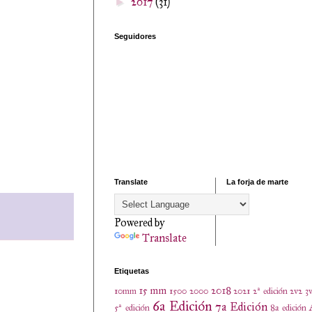
2017
(31)
►
Seguidores
Translate
La forja de marte
Powered by
Translate
Etiquetas
15 mm
2018
10mm
1500
2000
2021
2ª edición
2v2
3
6a Edición
7a Edición
5ª edición
8a edición