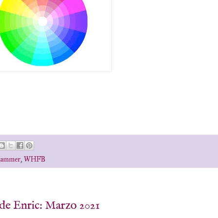
hammer
,
WHFB
a de Enric: Marzo 2021