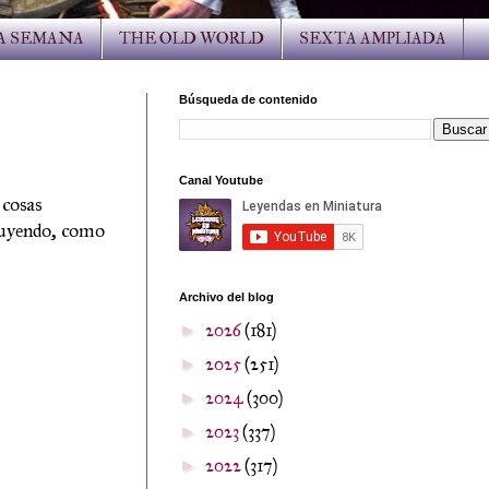
LA SEMANA
THE OLD WORLD
SEXTA AMPLIADA
Búsqueda de contenido
Canal Youtube
 cosas
luyendo, como
Archivo del blog
2026
(181)
►
2025
(251)
►
2024
(300)
►
2023
(337)
►
2022
(317)
►