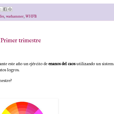
des
,
warhammer
,
WHFB
 Primer trimestre
nte este año un ejército de
enanos del caos
utilizando un sistem
tos logros.
mestre?