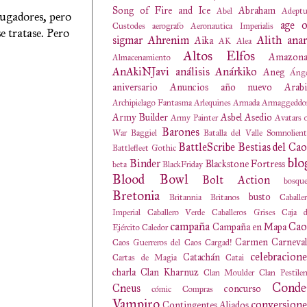
Song of Fire and Ice
Abraham
Abel
Adeptu
rugadores, pero
age o
Custodes
aerografo
Aeronautica Imperialis
e tratase. Pero
sigmar
Ahrenim
Alith anar
Aika
AK
Alea
Altos Elfos
Amazona
Almacenamiento
AnAkiNJavi
análisis
Anárkiko
Aneg
Ánge
aniversario
Anuncios
año nuevo
Arabi
Archipielago Fantasma
Arlequines
Armada
Armaggeddo
Army Builder
Asbel
Asedio
Army Painter
Avatars 
Barones
War
Baggiel
Batalla del Valle Somnolien
BattleScribe
Bestias del Cao
Battlefleet Gothic
blo
Binder
Blackstone Fortress
beta
BlackFriday
Blood Bowl
Bolt Action
bosqu
Bretonia
busto
Britannia
Britanos
Caballe
Imperial
Caballero Verde
Caballeros Grises
Caja d
campaña
Cao
Campaña en Mapa
Ejército
Caledor
Carmen
Carneval
Caos Guerreros del Caos
Cargad!
celebracione
Catachán
Cartas de Magia
Catai
charla
Clan Kharnuz
Clan Moulder
Clan Pestile
Conde
Cneus
concurso
cómic
Compras
Vampiro
conversione
Contingentes Aliados