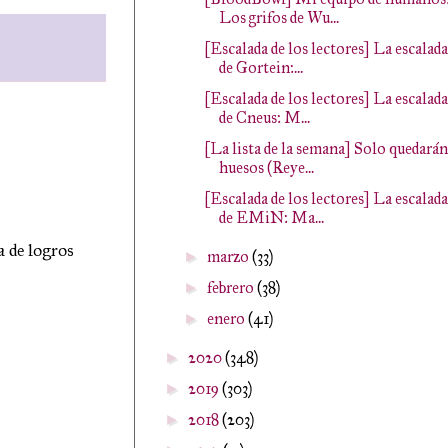
Los grifos de Wu...
[Escalada de los lectores] La escalada
de Gortein:...
[Escalada de los lectores] La escalada
de Cneus: M...
[La lista de la semana] Solo quedarán
huesos (Reye...
[Escalada de los lectores] La escalada
de EMiN: Ma...
a de logros
marzo
(33)
►
febrero
(38)
►
enero
(41)
►
2020
(348)
►
2019
(303)
►
2018
(203)
►