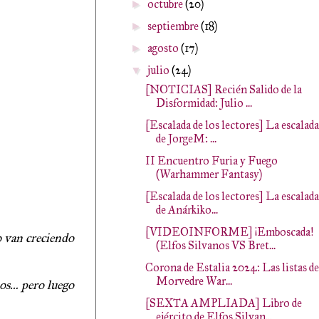
octubre
(20)
►
septiembre
(18)
►
agosto
(17)
►
julio
(24)
▼
[NOTICIAS] Recién Salido de la
Disformidad: Julio ...
[Escalada de los lectores] La escalada
de JorgeM: ...
II Encuentro Furia y Fuego
(Warhammer Fantasy)
[Escalada de los lectores] La escalada
de Anárkiko...
[VIDEOINFORME] ¡Emboscada!
o van creciendo
(Elfos Silvanos VS Bret...
Corona de Estalia 2024: Las listas de
Morvedre War...
ios… pero luego
[SEXTA AMPLIADA] Libro de
ejército de Elfos Silvan...