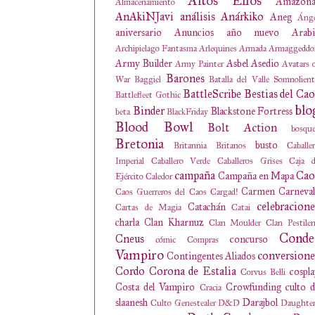
Altos Elfos
Amazona
Almacenamiento
AnAkiNJavi
análisis
Anárkiko
Aneg
Ánge
aniversario
Anuncios
año nuevo
Arabi
Archipielago Fantasma
Arlequines
Armada
Armaggeddo
Army Builder
Asbel
Asedio
Army Painter
Avatars 
Barones
War
Baggiel
Batalla del Valle Somnolien
BattleScribe
Bestias del Cao
Battlefleet Gothic
blo
Binder
Blackstone Fortress
beta
BlackFriday
Blood Bowl
Bolt Action
bosqu
Bretonia
busto
Britannia
Britanos
Caballe
Imperial
Caballero Verde
Caballeros Grises
Caja d
campaña
Cao
Campaña en Mapa
Ejército
Caledor
Carmen
Carneval
Caos Guerreros del Caos
Cargad!
celebracione
Catachán
Cartas de Magia
Catai
charla
Clan Kharnuz
Clan Moulder
Clan Pestile
Conde
Cneus
concurso
cómic
Compras
Vampiro
conversione
Contingentes Aliados
Cordo
Corona de Estalia
cospl
Corvus Belli
Costa del Vampiro
Crowfunding
culto 
Cracia
slaanesh
Darajbol
Culto Genestealer
D&D
Daughter