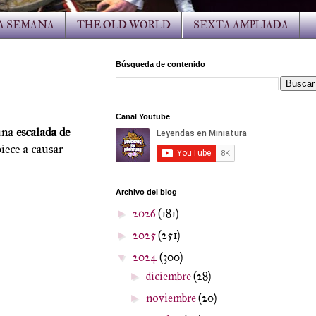
LA SEMANA
THE OLD WORLD
SEXTA AMPLIADA
Búsqueda de contenido
Canal Youtube
 una
escalada de
ece a causar
Archivo del blog
2026
(181)
►
2025
(251)
►
2024
(300)
▼
diciembre
(28)
►
noviembre
(20)
►