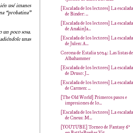
bién usé imanes
[Escalada de los lectores] La escalada
una “probatina”
de Binder: ...
[Escalada de los lectores] La escalada
de AnakinJa...
 un poco sosa.
[Escalada de los lectores] La escalada
ñadiéndole unas
de Julen: A...
Corona de Estalia 2024: Las listas de
Albahammer
[Escalada de los lectores] La escalada
de Druso: J...
[Escalada de los lectores] La escalada
de Carmen: ...
[The Old World] Primeros pasos e
impresiones de lo...
[Escalada de los lectores] La escalada
de Cneus: M...
[YOUTUBE] Torneo de Fantasy 6ª
en BattleBunker Vit...