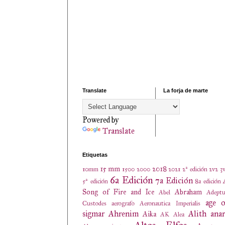
Translate
La forja de marte
Powered by
Translate
Etiquetas
15 mm
2018
10mm
1500
2000
2021
2ª edición
2v2
3
6a Edición
7a Edición
5ª edición
8a edición
Song of Fire and Ice
Abraham
Abel
Adeptu
age o
Custodes
aerografo
Aeronautica Imperialis
sigmar
Ahrenim
Alith anar
Aika
AK
Alea