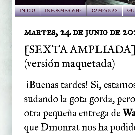
INICIO
INFORMES WHF
CAMPAÑAS
GU
martes, 24 de junio de 20
[SEXTA AMPLIADA] Lib
(versión maquetada)
¡Buenas tardes! Si, estam
sudando la gota gorda, per
otra pequeña entrega de
Wa
que Dmonrat nos ha podido 