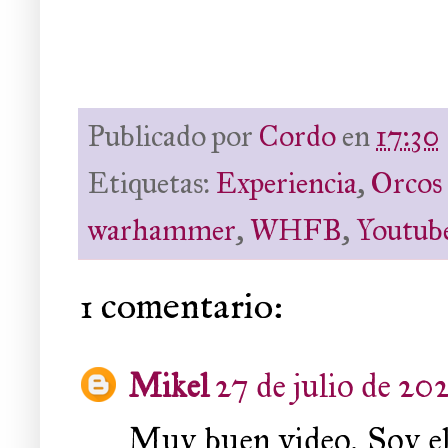
Publicado por
Cordo
en
17:30
Etiquetas:
Experiencia
,
Orcos 
warhammer
,
WHFB
,
Youtub
1 comentario:
Mikel
27 de julio de 202
Muy buen video. Soy el