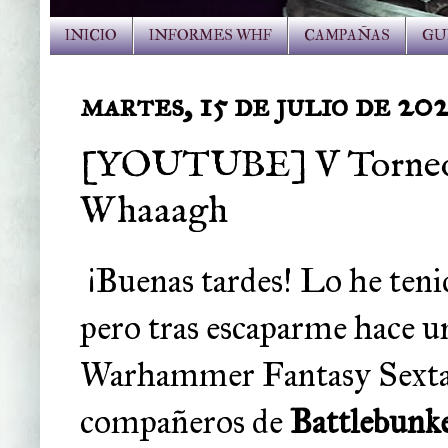
INICIO
INFORMES WHF
CAMPAÑAS
GU
martes, 15 de julio de 20
[YOUTUBE] V Torneo B
Whaaagh
¡Buenas tardes! Lo he tenid
pero tras escaparme hace u
Warhammer Fantasy Sexta 
compañeros de
Battlebunk