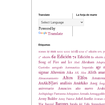
Translate
La forja de marte
Powered by
Translate
Etiquetas
15 mm
2018
10mm
1500
2000
2021
2ª edición
2v2
3
6a Edición
7a Edición
5ª edición
8a edición
Song of Fire and Ice
Abraham
Abel
Adeptu
age o
Custodes
aerografo
Aeronautica Imperialis
sigmar
Ahrenim
Alith anar
Aika
AK
Alea
Altos Elfos
Amazona
Almacenamiento
AnAkiNJavi
análisis
Anárkiko
Aneg
Ánge
aniversario
Anuncios
año nuevo
Arabi
Archipielago Fantasma
Arlequines
Armada
Armaggeddo
Army Builder
Asbel
Asedio
Army Painter
Avatars 
Barones
War
Baggiel
Batalla del Valle Somnolien