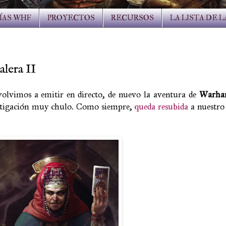
ÍAS WHF
PROYECTOS
RECURSOS
LA LISTA DE 
lera II
 volvimos a emitir en directo, de nuevo la aventura de
Warha
vestigación muy chulo. Como siempre,
queda resubida
a nuestro