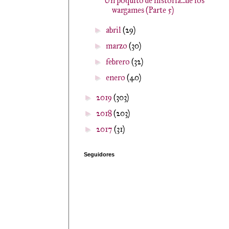
Un poquito de historia...de los
wargames (Parte 5)
abril
(29)
►
marzo
(30)
►
febrero
(32)
►
enero
(40)
►
2019
(303)
►
2018
(203)
►
2017
(31)
►
Seguidores