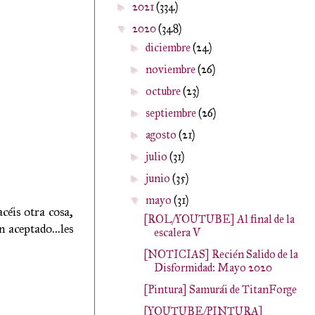
2021
(334)
►
2020
(348)
▼
diciembre
(24)
►
noviembre
(26)
►
octubre
(23)
►
septiembre
(26)
►
agosto
(21)
►
julio
(31)
►
junio
(35)
►
mayo
(31)
▼
céis otra cosa,
[ROL/YOUTUBE] Al final de la
 aceptado...les
escalera V
[NOTICIAS] Recién Salido de la
Disformidad: Mayo 2020
[Pintura] Samurái de TitanForge
[YOUTUBE/PINTURA]