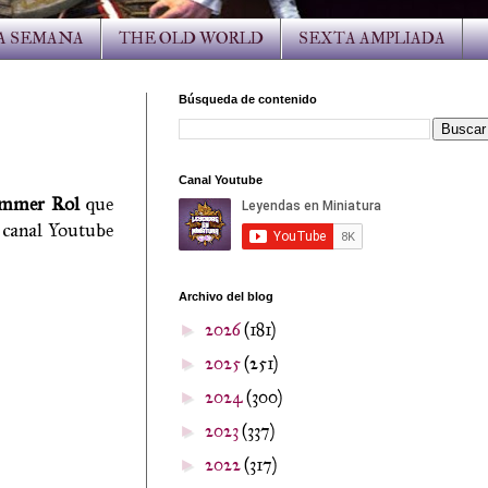
LA SEMANA
THE OLD WORLD
SEXTA AMPLIADA
Búsqueda de contenido
Canal Youtube
mmer Rol
que
 canal Youtube
Archivo del blog
2026
(181)
►
2025
(251)
►
2024
(300)
►
2023
(337)
►
2022
(317)
►