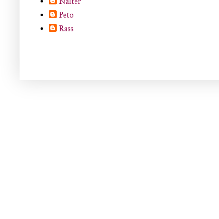
Nalter
Peto
Rass