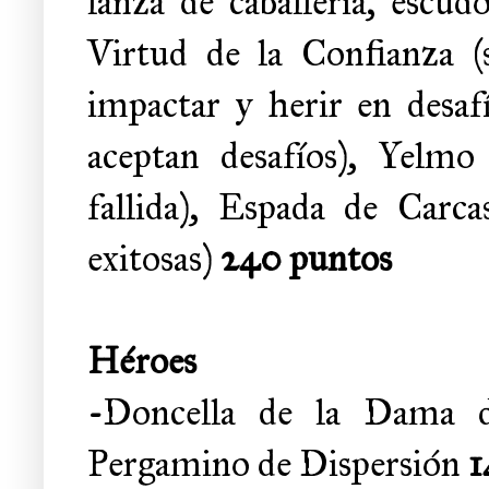
lanza de caballería, escud
Virtud de la Confianza (s
impactar y herir en desafí
aceptan desafíos), Yelm
fallida), Espada de Carca
exitosas)
240 puntos
Héroes
-
Doncella de la Dama d
Pergamino de Dispersión
1