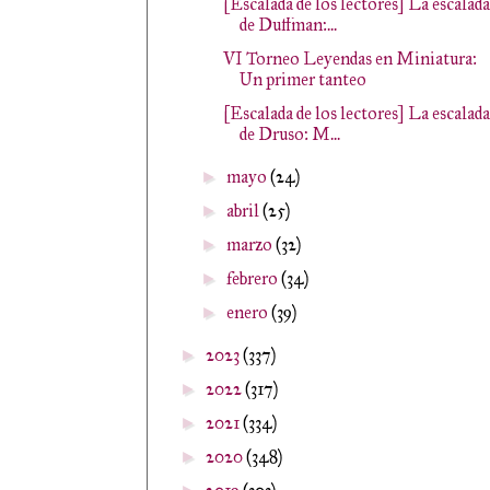
[Escalada de los lectores] La escalada
de Duffman:...
VI Torneo Leyendas en Miniatura:
Un primer tanteo
[Escalada de los lectores] La escalada
de Druso: M...
mayo
(24)
►
abril
(25)
►
marzo
(32)
►
febrero
(34)
►
enero
(39)
►
2023
(337)
►
2022
(317)
►
2021
(334)
►
2020
(348)
►