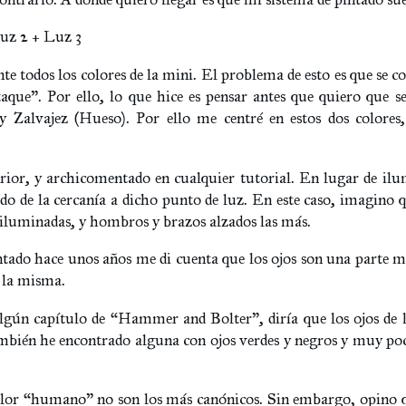
uz 2 + Luz 3
 todos los colores de la mini. El problema de esto es que se cor
que”. Por ello, lo que hice es pensar antes que quiero que s
y Zalvajez (Hueso). Por ello me centré en estos dos colores,
rior, y archicomentado en cualquier tutorial. En lugar de ilu
o de la cercanía a dicho punto de luz. En este caso, imagino q
s iluminadas, y hombros y brazos alzados las más.
ntado hace unos años me di cuenta que los ojos son una parte
 la misma.
lgún capítulo de “Hammer and Bolter”, diría que los ojos de l
también he encontrado alguna con ojos verdes y negros y muy po
 color “humano” no son los más canónicos. Sin embargo, opino