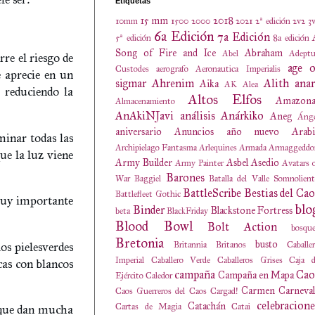
Etiquetas
15 mm
2018
10mm
1500
2000
2021
2ª edición
2v2
3
6a Edición
7a Edición
5ª edición
8a edición
Song of Fire and Ice
Abraham
Abel
Adeptu
re el riesgo de
age o
Custodes
aerografo
Aeronautica Imperialis
e aprecie en un
sigmar
Ahrenim
Alith anar
Aika
AK
Alea
 reduciendo la
Altos Elfos
Amazona
Almacenamiento
AnAkiNJavi
análisis
Anárkiko
Aneg
Ánge
aniversario
Anuncios
año nuevo
Arabi
minar todas las
Archipielago Fantasma
Arlequines
Armada
Armaggeddo
ue la luz viene
Army Builder
Asbel
Asedio
Army Painter
Avatars 
Barones
War
Baggiel
Batalla del Valle Somnolien
BattleScribe
Bestias del Cao
Battlefleet Gothic
 muy importante
blo
Binder
Blackstone Fortress
beta
BlackFriday
Blood Bowl
Bolt Action
bosqu
Bretonia
busto
os pielesverdes
Britannia
Britanos
Caballe
Imperial
Caballero Verde
Caballeros Grises
Caja d
cas con blancos
campaña
Cao
Campaña en Mapa
Ejército
Caledor
Carmen
Carneval
Caos Guerreros del Caos
Cargad!
celebracione
Catachán
Cartas de Magia
Catai
 que dan mucha