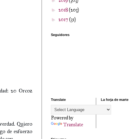
2019
(303)
►
2018
(203)
►
2017
(31)
►
Seguidores
idad: 20 Orcoz
Translate
La forja de marte
Powered by
verdad. Quiero
Translate
lgo de esfuerzo
le ser: