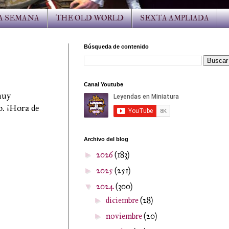
LA SEMANA
THE OLD WORLD
SEXTA AMPLIADA
Búsqueda de contenido
Canal Youtube
muy
o. ¡Hora de
Archivo del blog
2026
(183)
►
2025
(251)
►
2024
(300)
▼
diciembre
(28)
►
noviembre
(20)
►