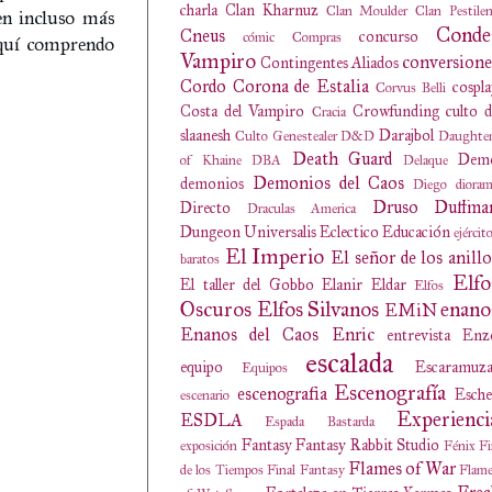
charla
Clan Kharnuz
Clan Moulder
Clan Pestile
cen incluso más
Conde
Cneus
concurso
cómic
Compras
aquí comprendo
Vampiro
conversione
Contingentes Aliados
Cordo
Corona de Estalia
cospl
Corvus Belli
Costa del Vampiro
Crowfunding
culto 
Cracia
slaanesh
Darajbol
Culto Genestealer
D&D
Daughter
Death Guard
Dem
of Khaine
DBA
Delaque
Demonios del Caos
demonios
Diego
diora
Druso
Duffma
Directo
Draculas America
Dungeon Universalis
Eclectico
Educación
ejércit
El Imperio
El señor de los anillo
baratos
Elfo
El taller del Gobbo
Elanir
Eldar
Elfos
Oscuros
Elfos Silvanos
enano
EMiN
Enanos del Caos
Enric
entrevista
Enz
escalada
equipo
Escaramuza
Equipos
Escenografía
escenografia
Esche
escenario
Experienci
ESDLA
Espada Bastarda
Fantasy
Fantasy Rabbit Studio
exposición
Fénix
Fi
Flames of War
de los Tiempos
Final Fantasy
Flame