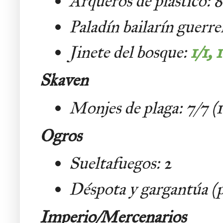
Arqueros de plástico: 8
Paladín bailarín guerre
Jinete del bosque:
1/1,
Skaven
Monjes de plaga: 7/7 (
Ogros
Sueltafuegos: 2
Déspota y gargantúa (p
Imperio/Mercenarios