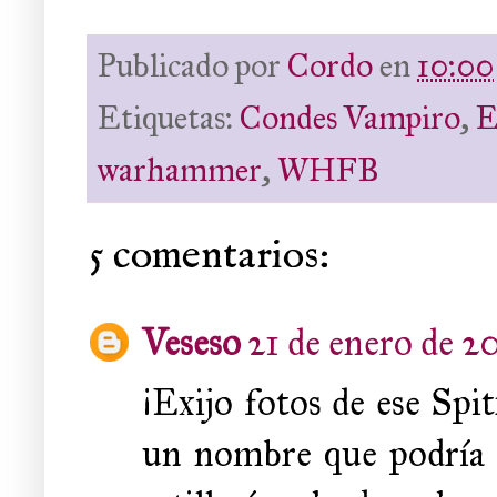
Publicado por
Cordo
en
10:00
Etiquetas:
Condes Vampiro
,
E
warhammer
,
WHFB
5 comentarios:
Veseso
21 de enero de 20
¡Exijo fotos de ese Spit
un nombre que podría e