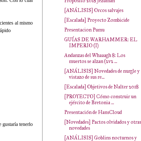
 son. Con lo cual
Propósito 2018 Jezuman
[ANÁLISIS] Orcos salvajes
[Escalada] Proyecto Zombicide
cientes al mismo
Presentacion Pumu
rápido
GUÍAS DE WARHAMMER: EL
IMPERIO (I)
Andanzas del Whaaagh 8: Los
muertos se alzan (2v2 ...
[ANÁLISIS] Novedades de nurgle y
vistazo de sus re...
[Escalada] Objetivos de Nalter 2018
[PROYECTO] Cómo construir un
ejército de Bretonia ...
Presentación de HansCloud
[Novedades] Pactos olvidados y otra
 gustaría tenerlo
novedades
[ANÁLISIS] Goblins nocturnos y