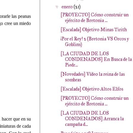
enero
(21)
▼
[PROYECTO] Cómo construir un
orarle las peanas
ejército de Bretonia ...
go cree un miedo
[Escalada] Objetivo Minas Tirith
¡Por el Rey! 2 (Bretonia VS Orcos y
Goblins)
[LA CIUDAD DE LOS
CONDENADOS] En Busca de la
Piedr...
[Novedades] Vídeo la reina de las
sombras
[Escalada] Objetivo Altos Elfos
[PROYECTO] Cómo construir un
ejército de Bretonia ...
[LA CIUDAD DE LOS
CONDENADOS] Arranca la
a hacer que en su
campaña d...
iniaturas de cada