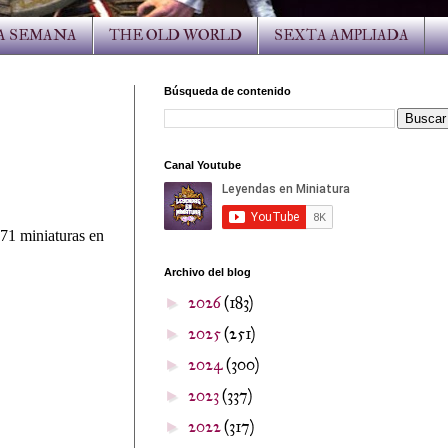
LA SEMANA
THE OLD WORLD
SEXTA AMPLIADA
Búsqueda de contenido
Canal Youtube
 71 miniaturas en
Archivo del blog
2026
(183)
►
2025
(251)
►
2024
(300)
►
2023
(337)
►
2022
(317)
►