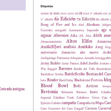
Etiquetas
15 mm
2018
10mm
1500
2000
2021
2ª edición
2v2
3
6a Edición
7a Edición
5ª edición
8a edición
Song of Fire and Ice
Abraham
Abel
Adeptu
age o
Custodes
aerografo
Aeronautica Imperialis
sigmar
Ahrenim
Alith anar
Aika
AK
Alea
Altos Elfos
Amazona
Almacenamiento
AnAkiNJavi
análisis
Anárkiko
Aneg
Ánge
aniversario
Anuncios
año nuevo
Arabi
Archipielago Fantasma
Arlequines
Armada
Armaggeddo
Army Builder
Asbel
Asedio
Army Painter
Avatars 
Barones
War
Baggiel
Batalla del Valle Somnolien
BattleScribe
Bestias del Cao
Battlefleet Gothic
blo
Binder
Blackstone Fortress
beta
BlackFriday
Blood Bowl
Bolt Action
bosqu
Entrada antigua
Bretonia
busto
Britannia
Britanos
Caballe
Imperial
Caballero Verde
Caballeros Grises
Caja d
campaña
Cao
Campaña en Mapa
Ejército
Caledor
Carmen
Carneval
Caos Guerreros del Caos
Cargad!