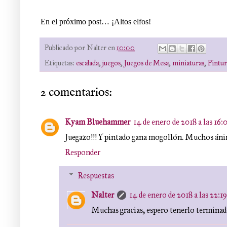
En el próximo post… ¡Altos elfos!
Publicado por
Nalter
en
10:00
Etiquetas:
escalada
,
juegos
,
Juegos de Mesa
,
miniaturas
,
Pintur
2 comentarios:
Kyam Bluehammer
14 de enero de 2018 a las 16:
Juegazo!!! Y pintado gana mogollón. Muchos áni
Responder
Respuestas
Nalter
14 de enero de 2018 a las 22:19
Muchas gracias, espero tenerlo terminado