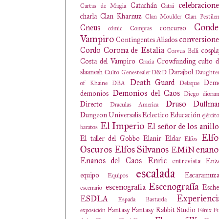
celebracione
Catachán
Cartas de Magia
Catai
charla
Clan Kharnuz
Clan Moulder
Clan Pestile
Conde
Cneus
concurso
cómic
Compras
Vampiro
conversione
Contingentes Aliados
Cordo
Corona de Estalia
cospl
Corvus Belli
Costa del Vampiro
Crowfunding
culto 
Cracia
slaanesh
Darajbol
Culto Genestealer
D&D
Daughter
Death Guard
Dem
of Khaine
DBA
Delaque
Demonios del Caos
demonios
Diego
diora
Druso
Duffma
Directo
Draculas America
Dungeon Universalis
Eclectico
Educación
ejércit
El Imperio
El señor de los anillo
baratos
Elfo
El taller del Gobbo
Elanir
Eldar
Elfos
Oscuros
Elfos Silvanos
enano
EMiN
Enanos del Caos
Enric
entrevista
Enz
escalada
equipo
Escaramuza
Equipos
Escenografía
escenografia
Esche
escenario
Experienci
ESDLA
Espada Bastarda
Fantasy
Fantasy Rabbit Studio
exposición
Fénix
Fi