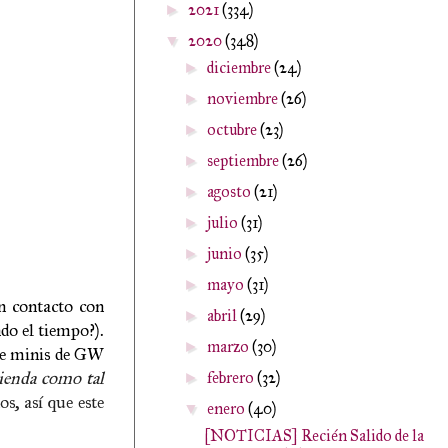
2021
(334)
►
2020
(348)
▼
diciembre
(24)
►
noviembre
(26)
►
octubre
(23)
►
septiembre
(26)
►
agosto
(21)
►
julio
(31)
►
junio
(35)
►
mayo
(31)
►
n contacto con
abril
(29)
►
do el tiempo?).
marzo
(30)
►
 de minis de GW
tienda como tal
febrero
(32)
►
os, así que este
enero
(40)
▼
[NOTICIAS] Recién Salido de la