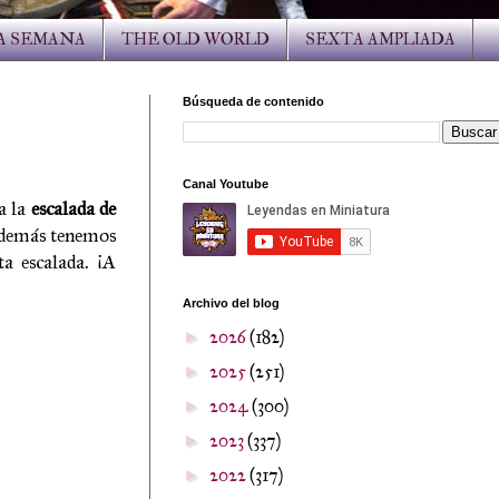
LA SEMANA
THE OLD WORLD
SEXTA AMPLIADA
Búsqueda de contenido
Canal Youtube
a la
escalada de
 además tenemos
a escalada. ¡A
Archivo del blog
2026
(182)
►
2025
(251)
►
2024
(300)
►
2023
(337)
►
2022
(317)
►