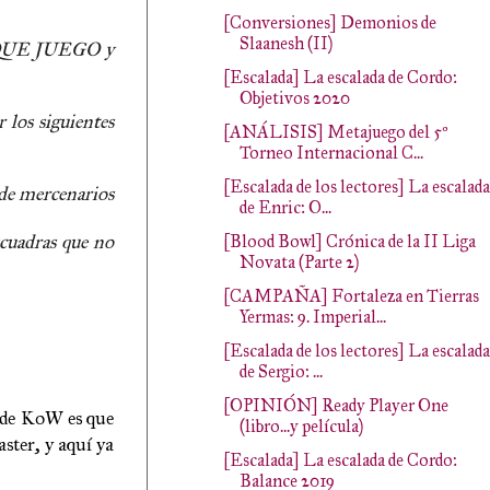
[Conversiones] Demonios de
Slaanesh (II)
AS QUE JUEGO y
[Escalada] La escalada de Cordo:
Objetivos 2020
 los siguientes
[ANÁLISIS] Metajuego del 5º
Torneo Internacional C...
[Escalada de los lectores] La escalada
 de mercenarios
de Enric: O...
scuadras que no
[Blood Bowl] Crónica de la II Liga
Novata (Parte 2)
[CAMPAÑA] Fortaleza en Tierras
Yermas: 9. Imperial...
[Escalada de los lectores] La escalada
de Sergio: ...
[OPINIÓN] Ready Player One
s de KoW es que
(libro...y película)
ster, y aquí ya
[Escalada] La escalada de Cordo:
Balance 2019