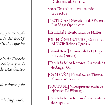
Disformidad: Enero ...
2020: Una odisea... retomando
proyectos.
[NOTICIAS] Novedades de GW en e
Las Vegas Open 2020
[Escalada] Intento 2020 de Nalter
unque ya tenía
enda del hobby
[OPINIÓN/YOUTUBE] Cambios e
 y ESDLA que ha
MDNR: Reinos Ogros re...
[Blood Bowl] Crónica de la II Liga
Novata (Parte 3)
eblo de Escocia
[Escalada de los lectores] La escalada
stóricos y más
de Ángel: O...
de estar dentro
[CAMPAÑA] Fortaleza en Tierras
Yermas: 10. Asur de...
de colocar y de
[YOUTUBE] Videopresentación de
ejército: El Whaaag...
[Escalada de los lectores] La escalada
 y la impresión
de Sergio: ...