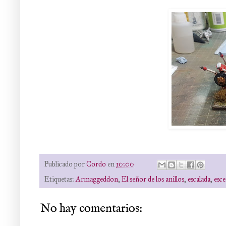
Publicado por
Cordo
en
10:00
Etiquetas:
Armaggeddon
,
El señor de los anillos
,
escalada
,
esce
No hay comentarios: