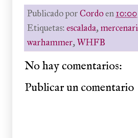
Publicado por
Cordo
en
10:00
Etiquetas:
escalada
,
mercenari
warhammer
,
WHFB
No hay comentarios:
Publicar un comentario