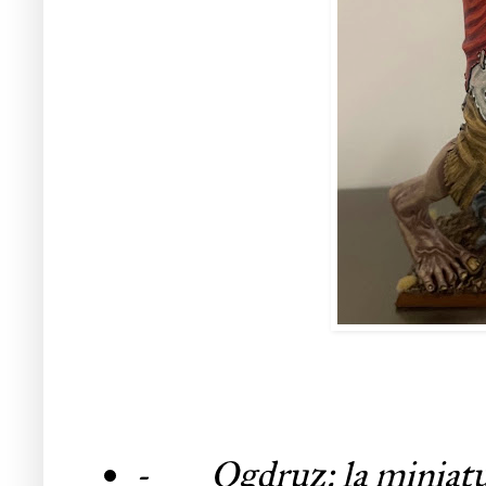
-
Ogdruz:
la miniat