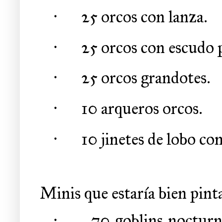
·
25 orcos con lanza.
·
25 orcos con escudo 
·
25 orcos grandotes.
·
10 arqueros orcos.
·
10 jinetes de lobo con
Minis que estaría bien pint
·
70 goblins nocturn