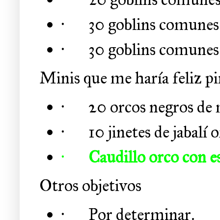
·
30 goblins comunes 
·
30 goblins comunes
Minis que me haría feliz pi
·
20 orcos negros de 
·
10 jinetes de jabalí 
·
Caudillo orco con e
Otros objetivos
·
Por determinar.