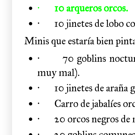
·
10 arqueros orcos.
·
10 jinetes de lobo c
Minis que estaría bien pint
·
70 goblins noctur
muy mal).
·
10 jinetes de araña g
·
Carro de jabalíes or
·
20 orcos negros de 
·
20 goblins comunes