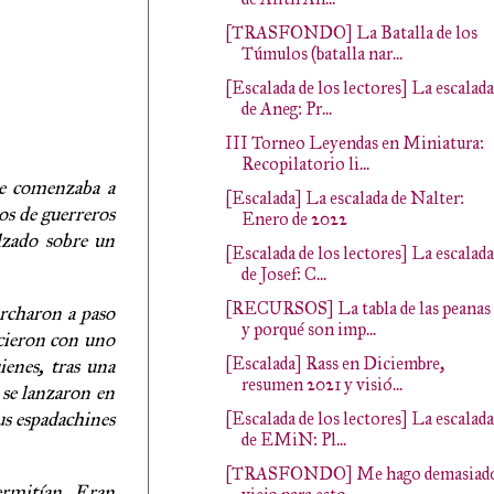
[TRASFONDO] La Batalla de los
Túmulos (batalla nar...
[Escalada de los lectores] La escalada
de Aneg: Pr...
III Torneo Leyendas en Miniatura:
Recopilatorio li...
he comenzaba a
[Escalada] La escalada de Nalter:
os de guerreros
Enero de 2022
lzado sobre un
[Escalada de los lectores] La escalada
de Josef: C...
[RECURSOS] La tabla de las peanas
archaron a paso
y porqué son imp...
icieron con uno
[Escalada] Rass en Diciembre,
ienes, tras una
resumen 2021 y visió...
 se lanzaron en
us espadachines
[Escalada de los lectores] La escalada
de EMiN: Pl...
[TRASFONDO] Me hago demasiad
ermitían. Eran