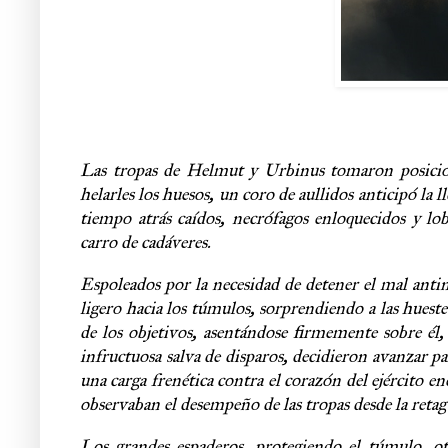
Las tropas de Helmut y Urbinus tomaron posicion
helarles los huesos, un coro de aullidos anticipó la
tiempo atrás caídos, necrófagos enloquecidos y lo
carro de cadáveres.
Espoleados por la necesidad de detener el mal antina
ligero hacia los túmulos, sorprendiendo a las huest
de los objetivos, asentándose firmemente sobre él,
infructuosa salva de disparos, decidieron avanzar p
una carga frenética contra el corazón del ejército
observaban el desempeño de las tropas desde la retag
Los grandes espaderos, protegiendo el túmulo, ot