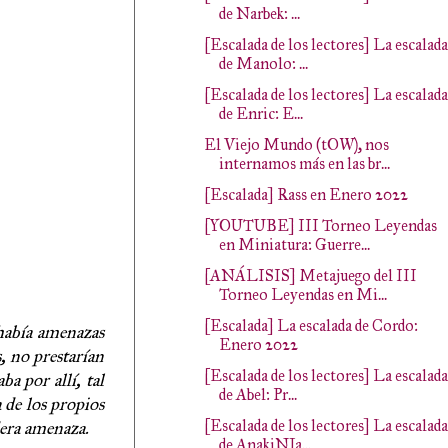
de Narbek: ...
[Escalada de los lectores] La escalada
de Manolo: ...
[Escalada de los lectores] La escalada
de Enric: E...
El Viejo Mundo (tOW), nos
internamos más en las br...
[Escalada] Rass en Enero 2022
[YOUTUBE] III Torneo Leyendas
en Miniatura: Guerre...
[ANÁLISIS] Metajuego del III
Torneo Leyendas en Mi...
[Escalada] La escalada de Cordo:
 había amenazas
Enero 2022
, no prestarían
[Escalada de los lectores] La escalada
a por allí, tal
de Abel: Pr...
 de los propios
[Escalada de los lectores] La escalada
dera amenaza.
de AnakiNJa...