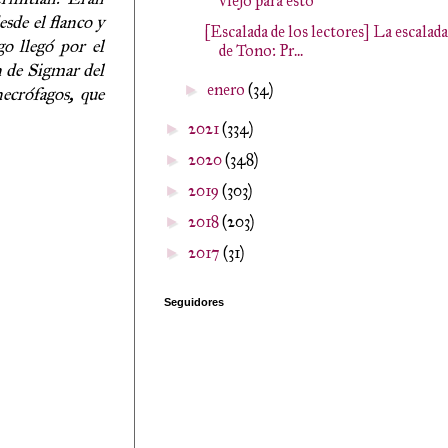
viejo para esto
sde el flanco y
[Escalada de los lectores] La escalada
o llegó por el
de Tono: Pr...
n de Sigmar del
enero
(34)
►
necrófagos, que
2021
(334)
►
2020
(348)
►
2019
(303)
►
2018
(203)
►
2017
(31)
►
Seguidores