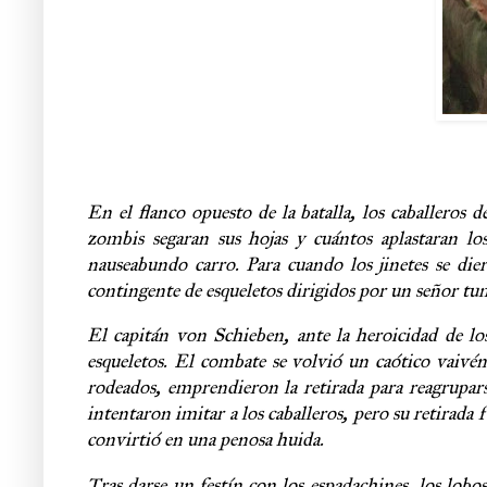
En el flanco opuesto de la batalla, los caballeros
zombis segaran sus hojas y cuántos aplastaran lo
nauseabundo carro. Para cuando los jinetes se die
contingente de esqueletos dirigidos por un señor tu
El capitán von Schieben, ante la heroicidad de los
esqueletos. El combate se volvió un caótico vaivé
rodeados, emprendieron la retirada para reagrupars
intentaron imitar a los caballeros, pero su retirada f
convirtió en una penosa huida.
Tras darse un festín con los espadachines, los lobo