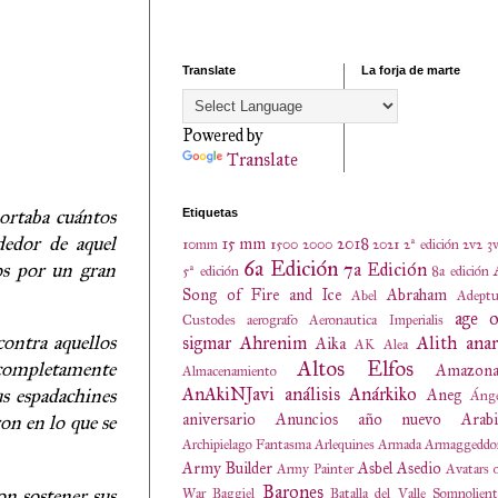
Translate
La forja de marte
Powered by
Translate
portaba cuántos
Etiquetas
dedor de aquel
15 mm
2018
10mm
1500
2000
2021
2ª edición
2v2
3
6a Edición
os por un gran
7a Edición
5ª edición
8a edición
Song of Fire and Ice
Abraham
Abel
Adeptu
age o
Custodes
aerografo
Aeronautica Imperialis
contra aquellos
sigmar
Ahrenim
Alith anar
Aika
AK
Alea
Altos Elfos
 completamente
Amazona
Almacenamiento
AnAkiNJavi
análisis
Anárkiko
us espadachines
Aneg
Ánge
aniversario
Anuncios
año nuevo
Arabi
ron en lo que se
Archipielago Fantasma
Arlequines
Armada
Armaggeddo
Army Builder
Asbel
Asedio
Army Painter
Avatars 
Barones
on sostener sus
War
Baggiel
Batalla del Valle Somnolien