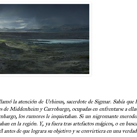
 llamó la atención de Urbinus, sacerdote de Sigmar. Sabía que
es de Middenheim y Carroburgo, ocupadas en enfrentarse a ellas
embargo, los rumores le inquietaban. Si un nigromante merodeab
an en la región. Y, ya fuera tras artefactos mágicos, o en busca
 él antes de que lograra su objetivo y se convirtiera en una verda