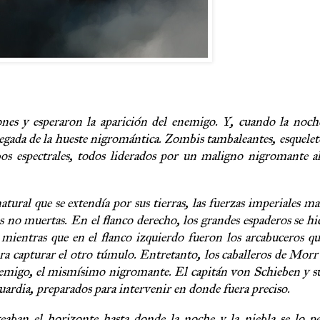
es y esperaron la aparición del enemigo. Y, cuando la noc
 llegada de la hueste nigromántica. Zombis tambaleantes, esquelet
bos espectrales, todos liderados por un maligno nigromante a
tural que se extendía por sus tierras, las fuerzas imperiales m
es no muertas. En el flanco derecho, los grandes espaderos se h
 mientras que en el flanco izquierdo fueron los arcabuceros qu
ara capturar el otro túmulo. Entretanto, los caballeros de Morr
 enemigo, el mismísimo nigromante. El capitán von Schieben y s
uardia, preparados para intervenir en donde fuera preciso.
eaban el horizonte hasta donde la noche y la niebla se lo p