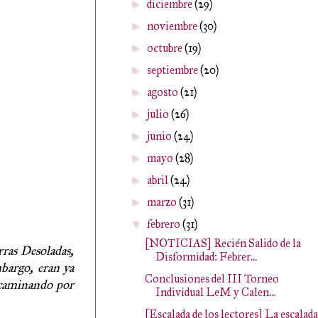
diciembre
(29)
►
noviembre
(30)
►
octubre
(19)
►
septiembre
(20)
►
agosto
(21)
►
julio
(26)
►
junio
(24)
►
mayo
(28)
►
abril
(24)
►
marzo
(31)
►
febrero
(31)
▼
[NOTICIAS] Recién Salido de la
rras Desoladas,
Disformidad: Febrer...
mbargo, eran ya
Conclusiones del III Torneo
s caminando por
Individual LeM y Calen...
[Escalada de los lectores] La escalada