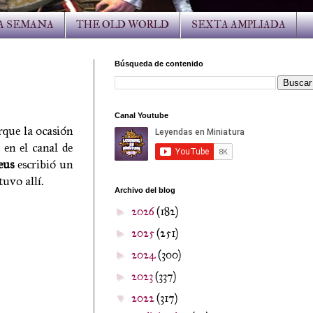
LA SEMANA
THE OLD WORLD
SEXTA AMPLIADA
Búsqueda de contenido
Canal Youtube
rque la ocasión
 en el canal de
eus
escribió un
uvo allí.
Archivo del blog
2026
(182)
►
2025
(251)
►
2024
(300)
►
2023
(337)
►
2022
(317)
▼