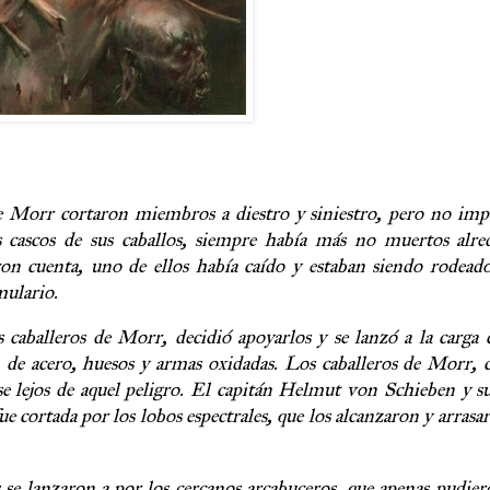
 de Morr cortaron miembros a diestro y siniestro, pero no im
s cascos de sus caballos, siempre había más no muertos alre
ron cuenta, uno de ellos había caído y estaban siendo rodead
mulario.
 caballeros de Morr, decidió apoyarlos y se lanzó a la carga 
n de acero, huesos y armas oxidadas. Los caballeros de Morr,
e lejos de aquel peligro. El capitán Helmut von Schieben y s
ue cortada por los lobos espectrales, que los alcanzaron y arrasa
s se lanzaron a por los cercanos arcabuceros, que apenas pudier