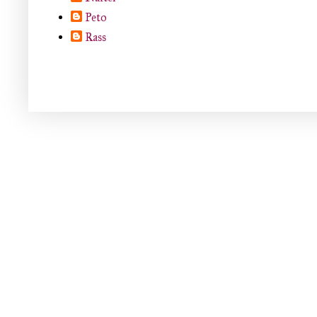
Peto
Rass