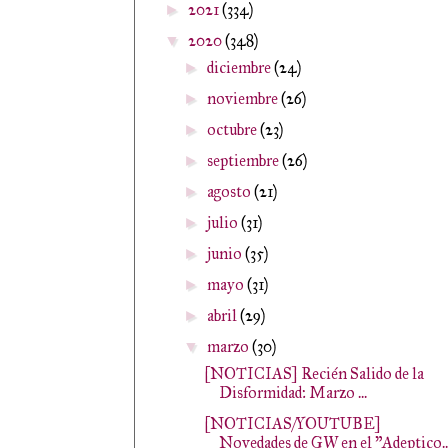
2021
(334)
►
2020
(348)
▼
diciembre
(24)
►
noviembre
(26)
►
octubre
(23)
►
septiembre
(26)
►
agosto
(21)
►
julio
(31)
►
junio
(35)
►
mayo
(31)
►
abril
(29)
►
marzo
(30)
▼
[NOTICIAS] Recién Salido de la
Disformidad: Marzo ...
[NOTICIAS/YOUTUBE]
Novedades de GW en el "Adeptico..