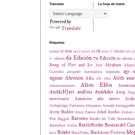
Translate
La forja de marte
Powered by
Translate
Etiquetas
15 mm
2018
10mm
1500
2000
2021
2ª edición
2v2
3
6a Edición
7a Edición
5ª edición
8a edición
Song of Fire and Ice
Abraham
Abel
Adeptu
age o
Custodes
aerografo
Aeronautica Imperialis
sigmar
Ahrenim
Alith anar
Aika
AK
Alea
Altos Elfos
Amazona
Almacenamiento
AnAkiNJavi
análisis
Anárkiko
Aneg
Ánge
aniversario
Anuncios
año nuevo
Arabi
Archipielago Fantasma
Arlequines
Armada
Armaggeddo
Army Builder
Asbel
Asedio
Army Painter
Avatars 
Barones
War
Baggiel
Batalla del Valle Somnolien
BattleScribe
Bestias del Cao
Battlefleet Gothic
blo
Binder
Blackstone Fortress
beta
BlackFriday