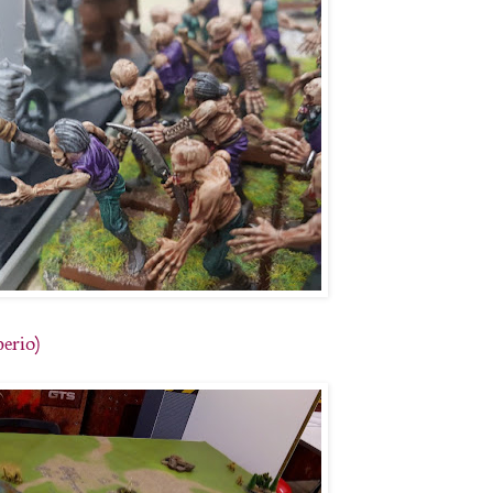
perio)