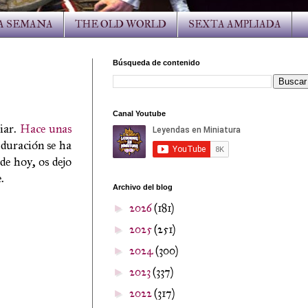
LA SEMANA
THE OLD WORLD
SEXTA AMPLIADA
Búsqueda de contenido
Canal Youtube
iar.
Hace unas
 duración se ha
de hoy, os dejo
.
Archivo del blog
2026
(181)
►
2025
(251)
►
2024
(300)
►
2023
(337)
►
2022
(317)
►