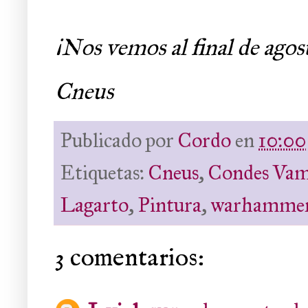
¡Nos vemos al final de agos
Cneus
Publicado por
Cordo
en
10:00
Etiquetas:
Cneus
,
Condes Vam
Lagarto
,
Pintura
,
warhamme
3 comentarios: