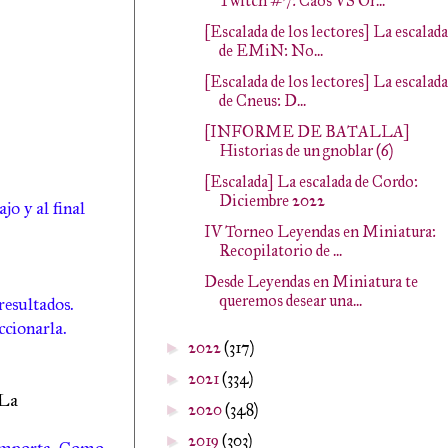
Twitch #7: Caos VS Or...
[Escalada de los lectores] La escalada
de EMiN: No...
[Escalada de los lectores] La escalada
de Cneus: D...
[INFORME DE BATALLA]
Historias de un gnoblar (6)
[Escalada] La escalada de Cordo:
Diciembre 2022
jo y al final
IV Torneo Leyendas en Miniatura:
Recopilatorio de ...
Desde Leyendas en Miniatura te
queremos desear una...
resultados.
ccionarla.
2022
(317)
►
2021
(334)
►
¿La
2020
(348)
►
2019
(303)
►