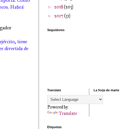
e importa. Como
uecos. Habrá
2018
(203)
►
2017
(31)
►
ugador
Seguidores
jército, tiene
r divertida de
Translate
La forja de marte
Powered by
Translate
Etiquetas