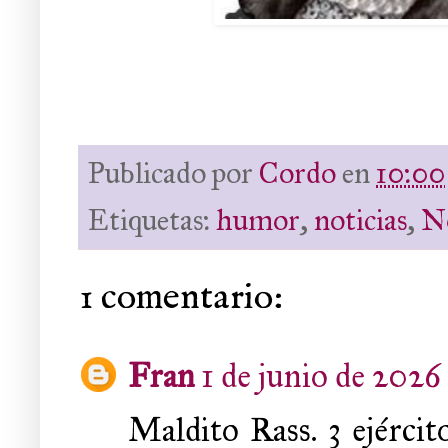
Publicado por
Cordo
en
10:00
Etiquetas:
humor
,
noticias
,
N
1 comentario:
Fran
1 de junio de 2026 
Maldito Rass. 3 ejérci