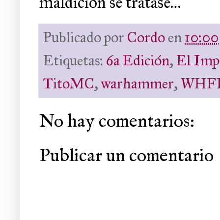
maldición se tratase…
Publicado por
Cordo
en
10:00
Etiquetas:
6a Edición
,
El Imp
TitoMC
,
warhammer
,
WHF
No hay comentarios:
Publicar un comentario