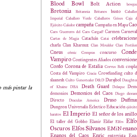
Blood Bowl
Bolt Action
bosqu
Bretonia
busto
Britannia
Britanos
Caballe
Imperial
Caballero Verde
Caballeros Grises
Caja d
campaña
Cao
Campaña en Mapa
Ejército
Caledor
Carmen
Carneval
Caos Guerreros del Caos
Cargad!
celebracione
Catachán
Cartas de Magia
Catai
charla
Clan Kharnuz
Clan Moulder
Clan Pestile
Conde
Cneus
concurso
cómic
Compras
Vampiro
conversione
Contingentes Aliados
Cordo
Corona de Estalia
cospl
Corvus Belli
Costa del Vampiro
Crowfunding
culto 
Cracia
slaanesh
Darajbol
Culto Genestealer
D&D
Daughter
Death Guard
Dem
o más pintar la
of Khaine
DBA
Delaque
Demonios del Caos
demonios
Diego
diora
Druso
Duffma
Directo
Draculas America
Dungeon Universalis
Eclectico
Educación
ejércit
El Imperio
El señor de los anillo
baratos
Elfo
El taller del Gobbo
Elanir
Eldar
Elfos
Oscuros
Elfos Silvanos
enano
EMiN
Enanos del Caos
Enric
entrevista
Enz