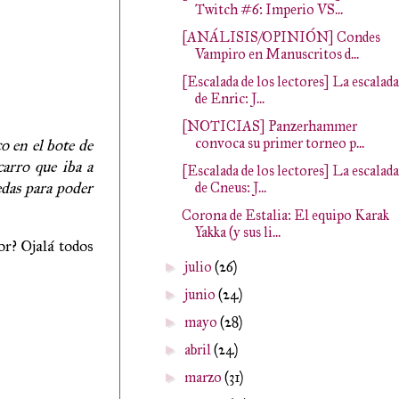
Twitch #6: Imperio VS...
[ANÁLISIS/OPINIÓN] Condes
Vampiro en Manuscritos d...
[Escalada de los lectores] La escalada
de Enric: J...
[NOTICIAS] Panzerhammer
convoca su primer torneo p...
o en el bote de
carro que iba a
[Escalada de los lectores] La escalada
edas para poder
de Cneus: J...
Corona de Estalia: El equipo Karak
Yakka (y sus li...
or? Ojalá todos
julio
(26)
►
junio
(24)
►
mayo
(28)
►
abril
(24)
►
marzo
(31)
►