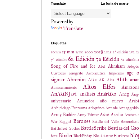
Translate
La forja de marte
Powered by
Translate
Etiquetas
15 mm
2018
10mm
1500
2000
2021
2ª edición
2v2
3
6a Edición
7a Edición
5ª edición
8a edición
Song of Fire and Ice
Abraham
Abel
Adeptu
age o
Custodes
aerografo
Aeronautica Imperialis
sigmar
Ahrenim
Alith anar
Aika
AK
Alea
Altos Elfos
Amazona
Almacenamiento
AnAkiNJavi
análisis
Anárkiko
Aneg
Ánge
aniversario
Anuncios
año nuevo
Arabi
Archipielago Fantasma
Arlequines
Armada
Armaggeddo
Army Builder
Asbel
Asedio
Army Painter
Avatars 
Barones
War
Baggiel
Batalla del Valle Somnolien
BattleScribe
Bestias del Cao
Battlefleet Gothic
blo
Binder
Blackstone Fortress
beta
BlackFriday