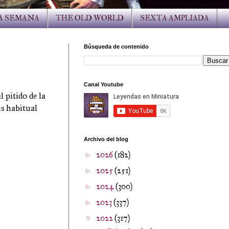
LA SEMANA
THE OLD WORLD
SEXTA AMPLIADA
Búsqueda de contenido
Canal Youtube
 pitido de la
s habitual
Archivo del blog
2026
(182)
►
2025
(251)
►
2024
(300)
►
2023
(337)
►
2022
(317)
▼