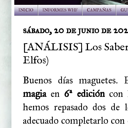
INICIO
INFORMES WHF
CAMPAÑAS
GU
sábado, 20 de junio de 20
[ANÁLISIS] Los Saberes
Elfos)
Buenos días maguetes. 
magia
en
6ª edición
con 
hemos repasado dos de los
adecuado completarlo con el