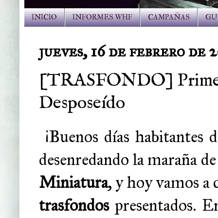
INICIO
INFORMES WHF
CAMPAÑAS
GU
jueves, 16 de febrero de 
[TRASFONDO] Primera 
Desposeído
¡Buenos días habitantes 
desenredando la maraña de
Miniatura
, y hoy vamos a 
trasfondos
presentados. E