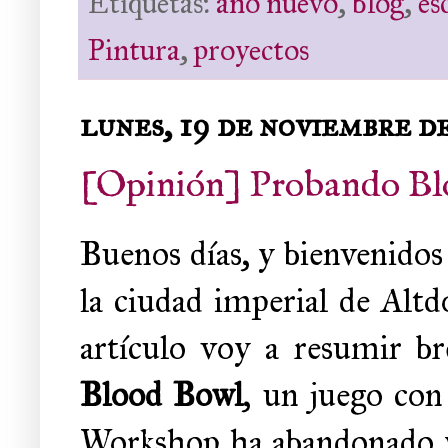
Etiquetas:
año nuevo
,
blog
,
es
Pintura
,
proyectos
lunes, 19 de noviembre d
[Opinión] Probando Blo
Buenos días, y bienvenidos 
la ciudad imperial de Altd
artículo voy a resumir 
Blood Bowl
, un juego con
Workshop ha abandonado y 