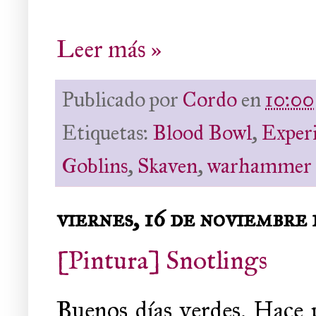
Leer más »
Publicado por
Cordo
en
10:00
Etiquetas:
Blood Bowl
,
Experi
Goblins
,
Skaven
,
warhammer
viernes, 16 de noviembre 
[Pintura] Snotlings
Buenos días verdes. Hace 