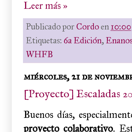
Leer más »
Publicado por
Cordo
en
10:00
Etiquetas:
6a Edición
,
Enanos
WHFB
miércoles, 21 de noviemb
[Proyecto] Escaladas 201
Buenos días, especialment
proyecto colaborativo
. Es