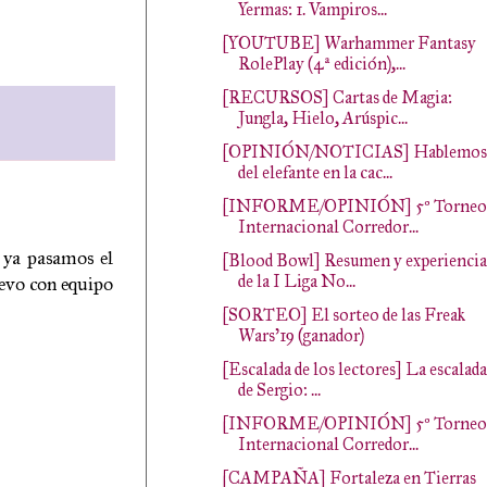
Yermas: 1. Vampiros...
[YOUTUBE] Warhammer Fantasy
RolePlay (4ª edición),...
[RECURSOS] Cartas de Magia:
Jungla, Hielo, Arúspic...
[OPINIÓN/NOTICIAS] Hablemos
del elefante en la cac...
[INFORME/OPINIÓN] 5º Torneo
Internacional Corredor...
 ya pasamos el
[Blood Bowl] Resumen y experiencia
de la I Liga No...
uevo con equipo
[SORTEO] El sorteo de las Freak
Wars'19 (ganador)
[Escalada de los lectores] La escalada
de Sergio: ...
[INFORME/OPINIÓN] 5º Torneo
Internacional Corredor...
[CAMPAÑA] Fortaleza en Tierras