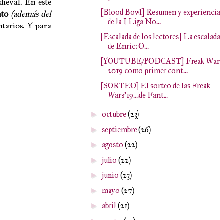
dieval. En este
[Blood Bowl] Resumen y experiencia
to
(además del
de la I Liga No...
tarios. Y para
[Escalada de los lectores] La escalada
de Enric: O...
[YOUTUBE/PODCAST] Freak War
2019 como primer cont...
[SORTEO] El sorteo de las Freak
Wars'19...¡de Fant...
octubre
(23)
►
septiembre
(26)
►
agosto
(22)
►
julio
(22)
►
junio
(23)
►
mayo
(27)
►
abril
(21)
►