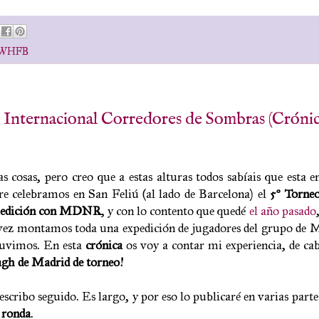
WHFB
rnacional Corredores de Sombras (Crónic
cosas, pero creo que a estas alturas todos sabíais que esta en
e celebramos en San Feliú (al lado de Barcelona) el
5
º Torneo
 edición con MDNR
, y con lo contento que quedé
el año pasado
a vez montamos toda una expedición de jugadores del grupo de M
stuvimos. En esta
crónica
os voy a contar mi experiencia, de ca
gh de Madrid de torneo!
scribo seguido. Es largo, y por eso lo publicaré en varias partes
a ronda
.