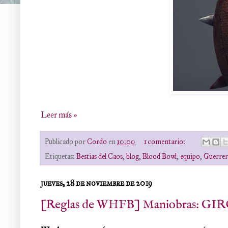
Leer más »
Publicado por
Cordo
en
10:00
1 comentario:
Etiquetas:
Bestias del Caos
,
blog
,
Blood Bowl
,
equipo
,
Guerrer
jueves, 28 de noviembre de 2019
[Reglas de WHFB] Maniobras: GI