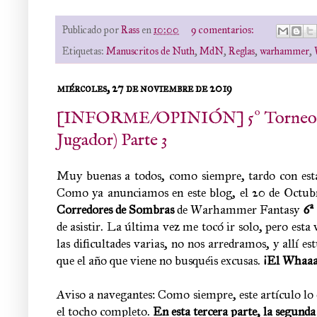
Publicado por
Rass
en
10:00
9 comentarios:
Etiquetas:
Manuscritos de Nuth
,
MdN
,
Reglas
,
warhammer
,
miércoles, 27 de noviembre de 2019
[INFORME/OPINIÓN] 5º Torneo Inte
Jugador) Parte 3
Muy buenas a todos, como siempre, tardo con estas 
Como ya anunciamos en este blog, el 20 de Octubr
Corredores de Sombras
de Warhammer Fantasy
6ª
de asistir. La última vez me tocó ir solo, pero est
las dificultades varias, no nos arredramos, y allí e
que el año que viene no busquéis excusas.
¡El Whaaa
Aviso a navegantes: Como siempre, este artículo lo e
el tocho completo.
En esta tercera parte, la segund