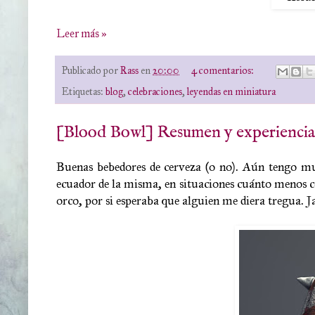
Leer más »
Publicado por
Rass
en
20:00
4 comentarios:
Etiquetas:
blog
,
celebraciones
,
leyendas en miniatura
[Blood Bowl] Resumen y experiencia d
Buenas bebedores de cerveza (o no). Aún tengo m
ecuador de la misma, en situaciones cuánto menos c
orco, por si esperaba que alguien me diera tregua. Ja, j