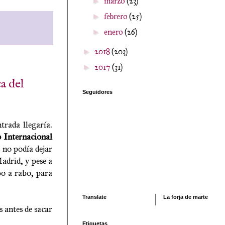
marzo
(23)
►
febrero
(25)
►
enero
(26)
►
2018
(203)
►
2017
(31)
►
a del
Seguidores
trada llegaría.
 Internacional
, no podía dejar
adrid, y pese a
bo a rabo, para
Translate
La forja de marte
 antes de sacar
Etiquetas