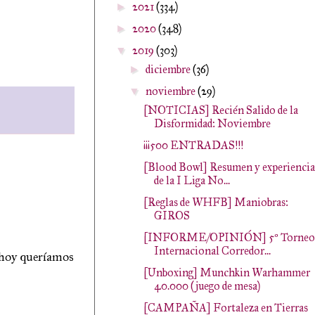
2021
(334)
►
2020
(348)
►
2019
(303)
▼
diciembre
(36)
►
noviembre
(29)
▼
[NOTICIAS] Recién Salido de la
Disformidad: Noviembre
¡¡¡500 ENTRADAS!!!
[Blood Bowl] Resumen y experiencia
de la I Liga No...
[Reglas de WHFB] Maniobras:
GIROS
[INFORME/OPINIÓN] 5º Torneo
Internacional Corredor...
o hoy queríamos
[Unboxing] Munchkin Warhammer
40.000 (juego de mesa)
[CAMPAÑA] Fortaleza en Tierras