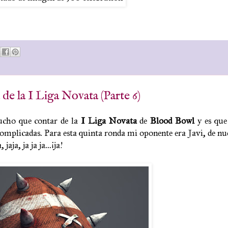
e la I Liga Novata (Parte 6)
ucho que contar de la
I Liga Novata
de
Blood Bowl
y es que
omplicadas. Para esta quinta ronda mi oponente era Javi, de n
aja, ja ja ja...¡ja!