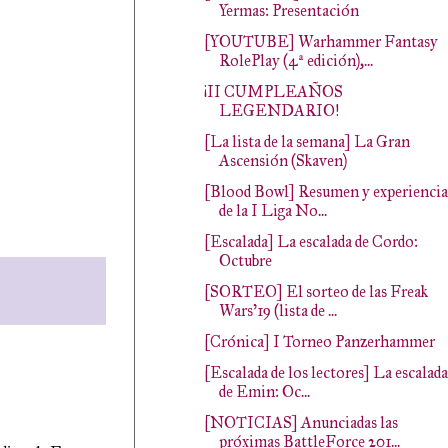
Yermas: Presentación
[YOUTUBE] Warhammer Fantasy
RolePlay (4ª edición),...
¡II CUMPLEAÑOS
LEGENDARIO!
[La lista de la semana] La Gran
Ascensión (Skaven)
[Blood Bowl] Resumen y experiencia
de la I Liga No...
[Escalada] La escalada de Cordo:
Octubre
[SORTEO] El sorteo de las Freak
Wars'19 (lista de ...
[Crónica] I Torneo Panzerhammer
[Escalada de los lectores] La escalada
de Emin: Oc...
[NOTICIAS] Anunciadas las
próximas BattleForce 201...