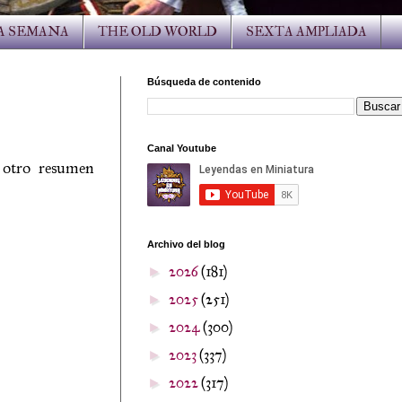
LA SEMANA
THE OLD WORLD
SEXTA AMPLIADA
Búsqueda de contenido
Canal Youtube
 otro resumen
Archivo del blog
2026
(181)
►
2025
(251)
►
2024
(300)
►
2023
(337)
►
2022
(317)
►