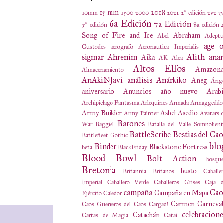
15 mm
2018
10mm
1500
2000
2021
2ª edición
2v2
3
6a Edición
7a Edición
5ª edición
8a edición
Song of Fire and Ice
Abraham
Abel
Adeptu
age o
Custodes
aerografo
Aeronautica Imperialis
sigmar
Ahrenim
Alith anar
Aika
AK
Alea
Altos Elfos
Amazona
Almacenamiento
AnAkiNJavi
análisis
Anárkiko
Aneg
Ánge
aniversario
Anuncios
año nuevo
Arabi
Archipielago Fantasma
Arlequines
Armada
Armaggeddo
Army Builder
Asbel
Asedio
Army Painter
Avatars 
Barones
War
Baggiel
Batalla del Valle Somnolien
BattleScribe
Bestias del Cao
Battlefleet Gothic
blo
Binder
Blackstone Fortress
beta
BlackFriday
Blood Bowl
Bolt Action
bosqu
Bretonia
busto
Britannia
Britanos
Caballe
Imperial
Caballero Verde
Caballeros Grises
Caja d
campaña
Cao
Campaña en Mapa
Ejército
Caledor
Carmen
Carneval
Caos Guerreros del Caos
Cargad!
celebracione
Catachán
Cartas de Magia
Catai