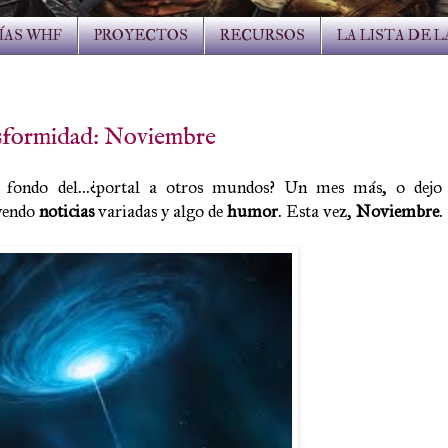
ÍAS WHF
PROYECTOS
RECURSOS
LA LISTA DE 
sformidad: Noviembre
 fondo del...¿portal a otros mundos? Un mes más, o dejo
uyendo
noticias
variadas y algo de
humor
. Esta vez,
Noviembre
.