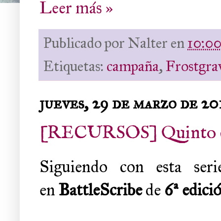
Leer más »
Publicado por
Nalter
en
10:0
Etiquetas:
campaña
,
Frostgra
jueves, 29 de marzo de 20
[RECURSOS] Quinto c
Siguiendo con esta seri
en
BattleScribe
de
6ª edici