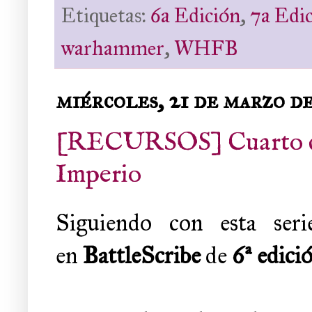
Etiquetas:
6a Edición
,
7a Edi
warhammer
,
WHFB
miércoles, 21 de marzo d
[RECURSOS] Cuarto có
Imperio
Siguiendo con esta seri
en
BattleScribe
de
6ª edici