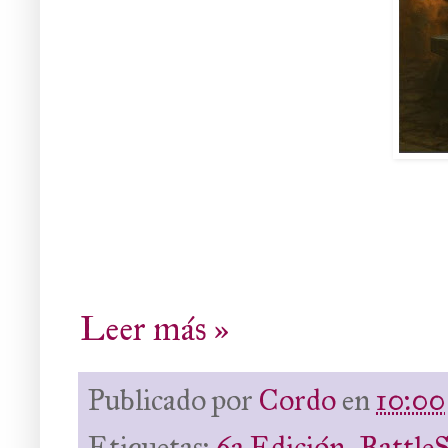
Leer más »
Publicado por
Cordo
en
10:00
Etiquetas:
6a Edición
,
BattleS