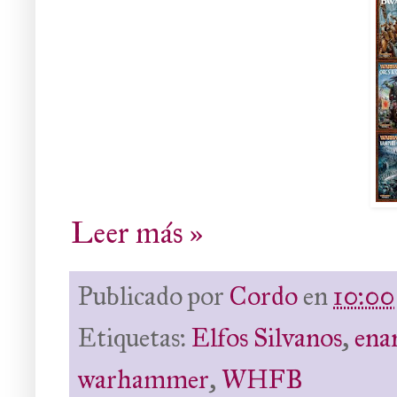
Leer más »
Publicado por
Cordo
en
10:00
Etiquetas:
Elfos Silvanos
,
ena
warhammer
,
WHFB