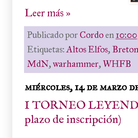
Leer más »
Publicado por
Cordo
en
10:00
Etiquetas:
Altos Elfos
,
Breton
MdN
,
warhammer
,
WHFB
miércoles, 14 de marzo d
I TORNEO LEYENDA
plazo de inscripción)