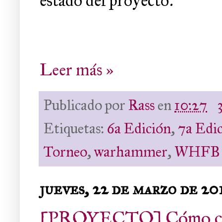
estado del proyecto:
Leer más »
Publicado por
Rass
en
10:27
Etiquetas:
6a Edición
,
7a Edi
Torneo
,
warhammer
,
WHFB
jueves, 22 de marzo de 20
[PROYECTO] Cómo const