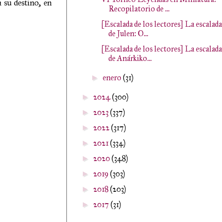
 su destino, en
Recopilatorio de ...
[Escalada de los lectores] La escalada
de Julen: O...
[Escalada de los lectores] La escalada
de Anárkiko...
enero
(31)
►
2024
(300)
►
2023
(337)
►
2022
(317)
►
2021
(334)
►
2020
(348)
►
2019
(303)
►
2018
(203)
►
2017
(31)
►