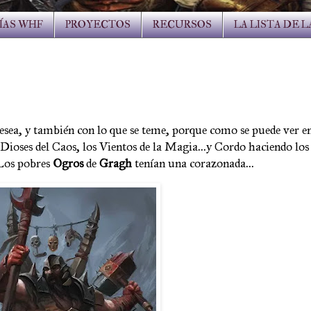
ÍAS WHF
PROYECTOS
RECURSOS
LA LISTA DE 
esea, y también con lo que se teme, porque como se puede ver en 
 Dioses del Caos, los Vientos de la Magia...y Cordo haciendo los
Los pobres
Ogros
de
Gragh
tenían una corazonada...