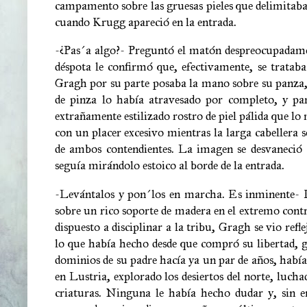
campamento sobre las gruesas pieles que delimitaba
cuando Krugg apareció en la entrada.
-¿Pas´a algo?- Preguntó el matón despreocupadament
déspota le confirmó que, efectivamente, se trataba
Gragh por su parte posaba la mano sobre su panza
de pinza lo había atravesado por completo, y pa
extrañamente estilizado rostro de piel pálida que lo
con un placer excesivo mientras la larga cabellera 
de ambos contendientes. La imagen se desvaneció al
seguía mirándolo estoico al borde de la entrada.
-Levántalos y pon´los en marcha. Es inminente- Dij
sobre un rico soporte de madera en el extremo cont
dispuesto a disciplinar a la tribu, Gragh se vio ref
lo que había hecho desde que compró su libertad, g
dominios de su padre hacía ya un par de años, habí
en Lustria, explorado los desiertos del norte, luch
criaturas. Ninguna le había hecho dudar y, sin e