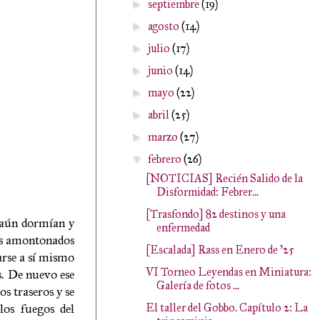
septiembre
(19)
►
agosto
(14)
►
julio
(17)
►
junio
(14)
►
mayo
(22)
►
abril
(25)
►
marzo
(27)
►
febrero
(26)
▼
[NOTICIAS] Recién Salido de la
Disformidad: Febrer...
[Trasfondo] 82 destinos y una
 aún dormían y
enfermedad
ros amontonados
[Escalada] Rass en Enero de '25
rarse a sí mismo
VI Torneo Leyendas en Miniatura:
s. De nuevo ese
Galería de fotos ...
s traseros y se
los fuegos del
El taller del Gobbo. Capítulo 2: La