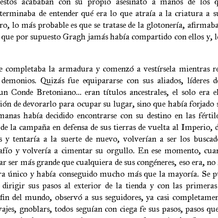
estos acababan con su propio asesinato a manos de los 
terminaba de entender qué era lo que atraía a la criatura a su
o, lo más probable es que se tratase de la glotonería, afirma
 que por supuesto Gragh jamás había compartido con ellos y, lo
 completaba la armadura y comenzó a vestírsela mientras r
demonios. Quizás fue equipararse con sus aliados, líderes de
un Conde Bretoniano… eran títulos ancestrales, el solo era e
ción de devorarlo para ocupar su lugar, sino que había forjado 
manas había decidido encontrarse con su destino en las fértile
de la campaña en defensa de sus tierras de vuelta al Imperio
y tentaría a la suerte de nuevo, volverían a ser los buscado
desafío y volvería a cimentar su orgullo. En ese momento, cu
r ser más grande que cualquiera de sus congéneres, eso era, no 
 era único y había conseguido mucho más que la mayoría. Se p
 dirigir sus pasos al exterior de la tienda y con las primeras
 fin del mundo, observó a sus seguidores, ya casi completame
vajes, gnoblars, todos seguían con ciega fe sus pasos, pasos q