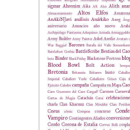
Custodes
aerografo
Aeronautica Imperialis
sigmar
Ahrenim
Alith anar
Aika
AK
Alea
Altos Elfos
Amazona
Almacenamiento
AnAkiNJavi
análisis
Anárkiko
Aneg
Ánge
aniversario
Anuncios
año nuevo
Arabi
Archipielago Fantasma
Arlequines
Armada
Armaggeddo
Army Builder
Asbel
Asedio
Army Painter
Avatars 
Barones
War
Baggiel
Batalla del Valle Somnolien
BattleScribe
Bestias del Cao
Battlefleet Gothic
blo
Binder
Blackstone Fortress
beta
BlackFriday
Blood Bowl
Bolt Action
bosqu
Bretonia
busto
Britannia
Britanos
Caballe
Imperial
Caballero Verde
Caballeros Grises
Caja d
campaña
Cao
Campaña en Mapa
Ejército
Caledor
Carmen
Carneval
Caos Guerreros del Caos
Cargad!
celebracione
Catachán
Cartas de Magia
Catai
charla
Clan Kharnuz
Clan Moulder
Clan Pestile
Conde
Cneus
concurso
cómic
Compras
Vampiro
conversione
Contingentes Aliados
Cordo
Corona de Estalia
cospl
Corvus Belli