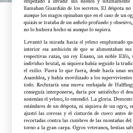
empezado a invadir sus sueños y últimamente 
llamaban
Guardián de los secretos. El déspota no 
aunque los magos opinaban que en el caso de un ogr
quizás se trataba de un anhelo profundo y obsesivo,
no lo hubiera hecho ni aunque lo supiera.
Levantó la mirada hacia el yelmo emplumado que
interior esa ambición de que se alimentaban sus 
respectivas razas, un rey Enano, un noble Elfo, 
individuo brutal, ni siquiera había seguido la tradi
el exilio. Fuera lo que fuera, desde hacía unas se
Asamblea, y había movilizado a los supervivientes 
todo. Reclutaría una nueva embajada de Halflings 
conseguía interponerse, daría por satisfecho el 
sostenían el yelmo, lo entendió. La gloria. Demostra
estándares de un déspota, ni siquiera de un ogro,
ajustó las correas y el cinturón de cuero antes de
recortadas contra las cumbres de las montañas del
torno a la gran carpa. Ogros veteranos, bestias sal