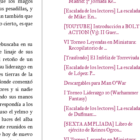
que los magos
Madrid: 3ª Jornada Re...
s pesadillas, y
[Escalada de los lectores] La escalada
ban también que
de Mike: En...
 cierto, es que
[YOUTUBE] Introducción a BOLT
ACTION (V3): II Guer...
VI Torneo Leyendas en Miniatura:
ebuscaba en su
Recopilatorio de ...
 linaje de sus
[Trasfondo] El Infeliz de Torreviuda
l retoño de un
su liderazgo en
[Escalada de los lectores] La escalada
de López: P...
s tierras de la
, donde comenzó
Descargables para Man O'War
res y si nadie
I Torneo Liderazgo 10 (Warhammer
ando sus manos
Fantasy)
respondía a los
[Escalada de los lectores] La escalada
uso el yelmo y
de Duffman:...
 luces del alba
[SEXTA AMPLIADA] Libro de
nte reunidos en
ejército de Reinos Ogros...
ue hoy de nuevo
VI Torneo Leyendas en Miniatura: