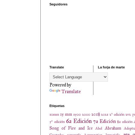
Seguidores
Translate
La forja de marte
Powered by
Translate
Etiquetas
15 mm
2018
10mm
1500
2000
2021
2ª edición
2v2
3
6a Edición
7a Edición
5ª edición
8a edición
Song of Fire and Ice
Abraham
Abel
Adeptu
age o