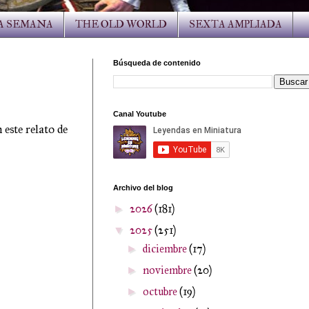
LA SEMANA
THE OLD WORLD
SEXTA AMPLIADA
Búsqueda de contenido
Canal Youtube
este relato de
Archivo del blog
2026
(181)
►
2025
(251)
▼
diciembre
(17)
►
noviembre
(20)
►
octubre
(19)
►