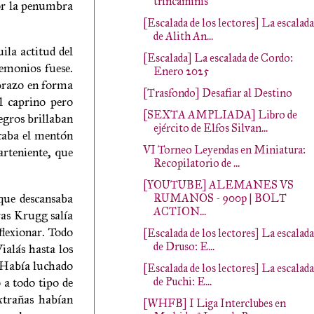
trincaminis
por la penumbra
[Escalada de los lectores] La escalada
de Alith An...
ila actitud del
[Escalada] La escalada de Cordo:
demonios fuese.
Enero 2025
brazo en forma
[Trasfondo] Desafiar al Destino
l caprino pero
[SEXTA AMPLIADA] Libro de
egros brillaban
ejército de Elfos Silvan...
icaba el mentón
VI Torneo Leyendas en Miniatura:
arteniente, que
Recopilatorio de ...
[YOUTUBE] ALEMANES VS
 que descansaba
RUMANOS - 900p | BOLT
ACTION...
ras Krugg salía
flexionar. Todo
[Escalada de los lectores] La escalada
de Druso: E...
ialás hasta los
. Había luchado
[Escalada de los lectores] La escalada
 a todo tipo de
de Puchi: E...
xtrañas habían
[WHFB] I Liga Interclubes en