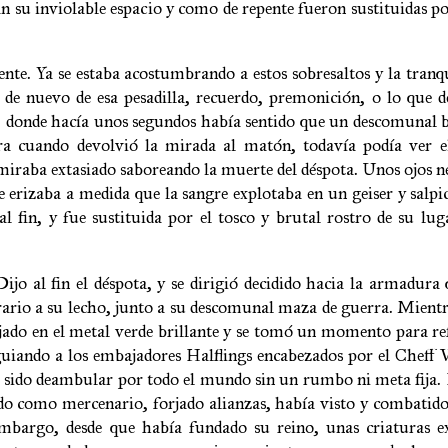
n su inviolable espacio y como de repente fueron sustituidas 
e. Ya se estaba acostumbrando a estos sobresaltos y la tranqu
 de nuevo de esa pesadilla, recuerdo, premonición, o lo que 
, donde hacía unos segundos había sentido que un descomunal 
ra cuando devolvió la mirada al matón, todavía podía ver e
 miraba extasiado saboreando la muerte del déspota. Unos ojos n
se erizaba a medida que la sangre explotaba en un geiser y salp
 fin, y fue sustituida por el tosco y brutal rostro de su lug
o al fin el déspota, y se dirigió decidido hacia la armadura
rario a su lecho, junto a su descomunal maza de guerra. Mient
lejado en el metal verde brillante y se tomó un momento para re
uiando a los embajadores Halflings encabezados por el Cheff V
a sido deambular por todo el mundo sin un rumbo ni meta fija
ado como mercenario, forjado alianzas, había visto y combatido
mbargo, desde que había fundado su reino, unas criaturas e