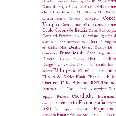
Carmen
Carneval
Caos Guerreros del Caos
Cargad!
celebracione
Catachán
Cartas de Magia
Catai
charla
Clan Kharnuz
Clan Moulder
Clan Pestile
Conde
Cneus
concurso
cómic
Compras
Vampiro
conversione
Contingentes Aliados
Cordo
Corona de Estalia
cospl
Corvus Belli
Costa del Vampiro
Crowfunding
culto 
Cracia
slaanesh
Darajbol
Culto Genestealer
D&D
Daughter
Death Guard
Dem
of Khaine
DBA
Delaque
Demonios del Caos
demonios
Diego
diora
Druso
Duffma
Directo
Draculas America
Dungeon Universalis
Eclectico
Educación
ejércit
El Imperio
El señor de los anillo
baratos
Elfo
El taller del Gobbo
Elanir
Eldar
Elfos
Oscuros
Elfos Silvanos
enano
EMiN
Enanos del Caos
Enric
entrevista
Enz
escalada
equipo
Escaramuza
Equipos
Escenografía
escenografia
Esche
escenario
Experienci
ESDLA
Espada Bastarda
Fantasy
Fantasy Rabbit Studio
exposición
Fénix
Fi