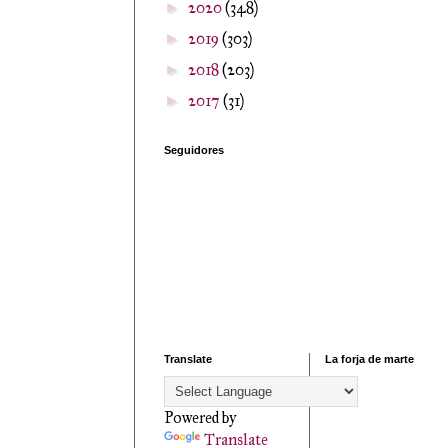
2020
(348)
►
2019
(303)
►
2018
(203)
►
2017
(31)
►
Seguidores
Translate
La forja de marte
Powered by
Translate