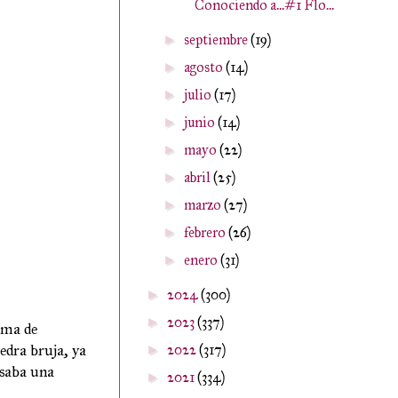
Conociendo a...#1 Flo...
septiembre
(19)
►
agosto
(14)
►
julio
(17)
►
junio
(14)
►
mayo
(22)
►
abril
(25)
►
marzo
(27)
►
febrero
(26)
►
enero
(31)
►
2024
(300)
►
2023
(337)
►
rma de
iedra bruja, ya
2022
(317)
►
usaba una
2021
(334)
►