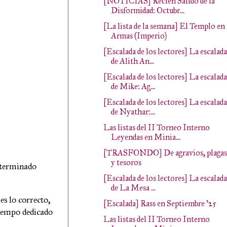
[NOTICIAS] Recién Salido de la
Disformidad: Octubr...
[La lista de la semana] El Templo en
Armas (Imperio)
[Escalada de los lectores] La escalada
de Alith An...
[Escalada de los lectores] La escalada
de Mike: Ag...
[Escalada de los lectores] La escalada
de Nyathar:...
Las listas del II Torneo Interno
Leyendas en Minia...
[TRASFONDO] De agravios, plagas
y tesoros
o terminado
[Escalada de los lectores] La escalada
de La Mesa ...
es lo correcto,
[Escalada] Rass en Septiembre '25
tiempo dedicado
Las listas del II Torneo Interno