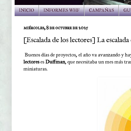
INICIO
INFORMES WHF
CAMPAÑAS
GU
miércoles, 8 de octubre de 2025
[Escalada de los lectores] La escalad
Buenos días de proyectos, el año va avanzando y h
lectores
es
Duffman
, que necesitaba un mes más tra
miniaturas
.