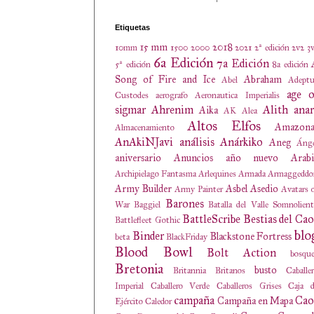
Etiquetas
15 mm
2018
10mm
1500
2000
2021
2ª edición
2v2
3
6a Edición
7a Edición
5ª edición
8a edición
Song of Fire and Ice
Abraham
Abel
Adeptu
age o
Custodes
aerografo
Aeronautica Imperialis
sigmar
Ahrenim
Alith anar
Aika
AK
Alea
Altos Elfos
Amazona
Almacenamiento
AnAkiNJavi
análisis
Anárkiko
Aneg
Ánge
aniversario
Anuncios
año nuevo
Arabi
Archipielago Fantasma
Arlequines
Armada
Armaggeddo
Army Builder
Asbel
Asedio
Army Painter
Avatars 
Barones
War
Baggiel
Batalla del Valle Somnolien
BattleScribe
Bestias del Cao
Battlefleet Gothic
blo
Binder
Blackstone Fortress
beta
BlackFriday
Blood Bowl
Bolt Action
bosqu
Bretonia
busto
Britannia
Britanos
Caballe
Imperial
Caballero Verde
Caballeros Grises
Caja d
campaña
Cao
Campaña en Mapa
Ejército
Caledor