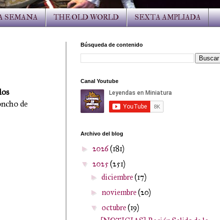
LA SEMANA
THE OLD WORLD
SEXTA AMPLIADA
Búsqueda de contenido
Canal Youtube
los
oncho de
Archivo del blog
2026
(181)
►
2025
(251)
▼
diciembre
(17)
►
noviembre
(20)
►
octubre
(19)
▼