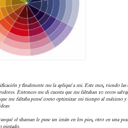
icación y finalmente me la apliqué a mi. Este mes, viendo las o
orredores. Entonces me di cuenta que me faltaban 10 orcos salvaje
 que me faltaba pensé como optimizar mi tiempo al máximo y s
deas:
nqué el shaman le puse un imán en los pies, otro en una pean
o pintado.