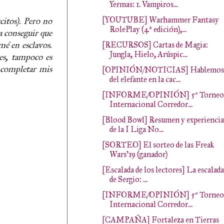
Yermas: 1. Vampiros...
[YOUTUBE] Warhammer Fantasy
citos). Pero no
RolePlay (4ª edición),...
a conseguir que
rmé en esclavos.
[RECURSOS] Cartas de Magia:
Jungla, Hielo, Arúspic...
les, tampoco es
 completar mis
[OPINIÓN/NOTICIAS] Hablemos
del elefante en la cac...
[INFORME/OPINIÓN] 5º Torneo
Internacional Corredor...
[Blood Bowl] Resumen y experiencia
de la I Liga No...
[SORTEO] El sorteo de las Freak
Wars'19 (ganador)
[Escalada de los lectores] La escalada
de Sergio: ...
[INFORME/OPINIÓN] 5º Torneo
Internacional Corredor...
[CAMPAÑA] Fortaleza en Tierras