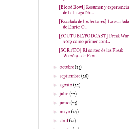
[Blood Bowl] Resumen y experiencia
de la I Liga No...
[Escalada de los lectores] La escalada
de Enric: O...
[YOUTUBE/PODCAST] Freak War
2019 como primer cont...
[SORTEO] El sorteo de las Freak
Wars'19...¡de Fant...
octubre
(23)
►
septiembre
(26)
►
agosto
(22)
►
julio
(22)
►
junio
(23)
►
mayo
(27)
►
abril
(21)
►