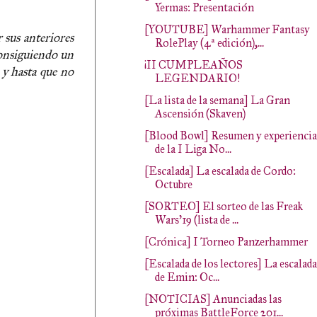
Yermas: Presentación
[YOUTUBE] Warhammer Fantasy
 sus anteriores
RolePlay (4ª edición),...
consiguiendo un
¡II CUMPLEAÑOS
 y hasta que no
LEGENDARIO!
[La lista de la semana] La Gran
Ascensión (Skaven)
[Blood Bowl] Resumen y experiencia
de la I Liga No...
[Escalada] La escalada de Cordo:
Octubre
[SORTEO] El sorteo de las Freak
Wars'19 (lista de ...
[Crónica] I Torneo Panzerhammer
[Escalada de los lectores] La escalada
de Emin: Oc...
[NOTICIAS] Anunciadas las
próximas BattleForce 201...