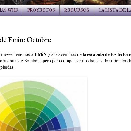
ÍAS WHF
PROYECTOS
RECURSOS
LA LISTA DE 
a de Emin: Octubre
os meses, tenemos a
EMiN
y sus aventuras de la
escalada de los lectore
Corredores de Sombras, pero para compensar nos ha pasado su trasfondo
 pierdas.