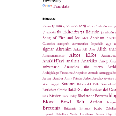
Powered by
Translate
Etiquetas
15 mm
2018
10mm
1500
2000
2021
2ª edición
2v2
3
6a Edición
7a Edición
5ª edición
8a edición
Song of Fire and Ice
Abraham
Abel
Adeptu
age o
Custodes
aerografo
Aeronautica Imperialis
sigmar
Ahrenim
Alith anar
Aika
AK
Alea
Altos Elfos
Amazona
Almacenamiento
AnAkiNJavi
análisis
Anárkiko
Aneg
Ánge
aniversario
Anuncios
año nuevo
Arabi
Archipielago Fantasma
Arlequines
Armada
Armaggeddo
Army Builder
Asbel
Asedio
Army Painter
Avatars 
Barones
War
Baggiel
Batalla del Valle Somnolien
BattleScribe
Bestias del Cao
Battlefleet Gothic
blo
Binder
Blackstone Fortress
beta
BlackFriday
Blood Bowl
Bolt Action
bosqu
Bretonia
busto
Britannia
Britanos
Caballe
Imperial
Caballero Verde
Caballeros Grises
Caja d