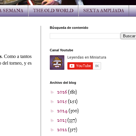
LA SEMANA
THE OLD WORLD
SEXTA AMPLIADA
Búsqueda de contenido
Canal Youtube
s
. Como a tantos
 del torneo, y es
Archivo del blog
2026
(181)
►
2025
(251)
►
2024
(300)
►
2023
(337)
►
2022
(317)
►