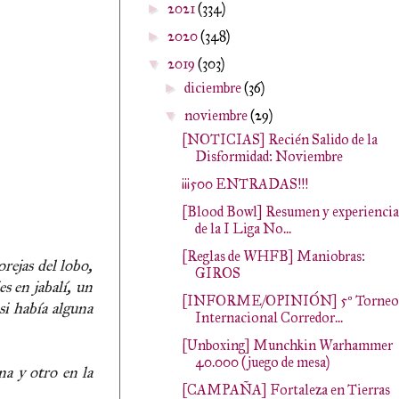
2021
(334)
►
2020
(348)
►
2019
(303)
▼
diciembre
(36)
►
noviembre
(29)
▼
[NOTICIAS] Recién Salido de la
Disformidad: Noviembre
¡¡¡500 ENTRADAS!!!
[Blood Bowl] Resumen y experiencia
de la I Liga No...
[Reglas de WHFB] Maniobras:
rejas del lobo,
GIROS
s en jabalí, un
[INFORME/OPINIÓN] 5º Torneo
i había alguna
Internacional Corredor...
[Unboxing] Munchkin Warhammer
40.000 (juego de mesa)
a y otro en la
[CAMPAÑA] Fortaleza en Tierras