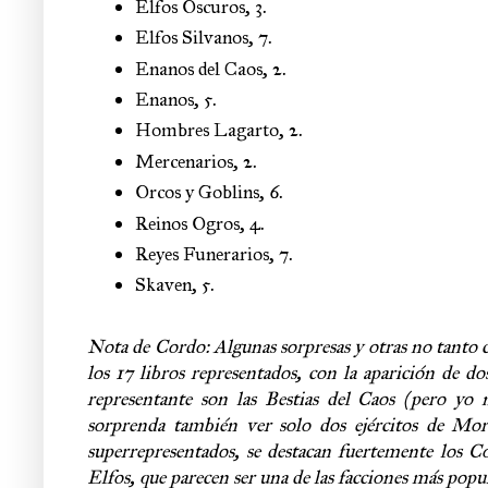
Elfos Oscuros
, 
3.
Elfos Silvanos
, 
7.
Enanos del Caos
, 
2.
Enanos
, 
5.
Hombres Lagarto
, 
2.
Mercenarios
, 
2.
Orcos y Goblins
, 
6.
Reinos Ogros
, 
4.
Reyes Funerarios
, 
7.
Skaven
, 
5.
Nota de Cordo: Algunas sorpresas y otras no tanto c
los 17 libros representados, con la aparición de d
representante son las Bestias del Caos (pero yo no
sorprenda también ver solo dos ejércitos de Mort
superrepresentados, se destacan fuertemente los Co
Elfos, que parecen ser una de las facciones más popu