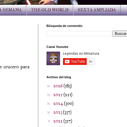
LA SEMANA
THE OLD WORLD
SEXTA AMPLIADA
Búsqueda de contenido
Canal Youtube
e crucero para
Archivo del blog
2026
(183)
►
2025
(251)
►
2024
(300)
►
2023
(337)
►
2022
(317)
▼