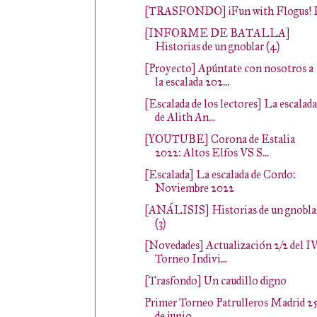
[TRASFONDO] ¡Fun with Flogus! 
[INFORME DE BATALLA]
Historias de un gnoblar (4)
[Proyecto] Apúntate con nosotros a
la escalada 202...
[Escalada de los lectores] La escalada
de Alith An...
[YOUTUBE] Corona de Estalia
2022: Altos Elfos VS S...
[Escalada] La escalada de Cordo:
Noviembre 2022
[ANÁLISIS] Historias de un gnobla
(3)
[Novedades] Actualización 2/2 del I
Torneo Indivi...
[Trasfondo] Un caudillo digno
Primer Torneo Patrulleros Madrid 2
de junio.