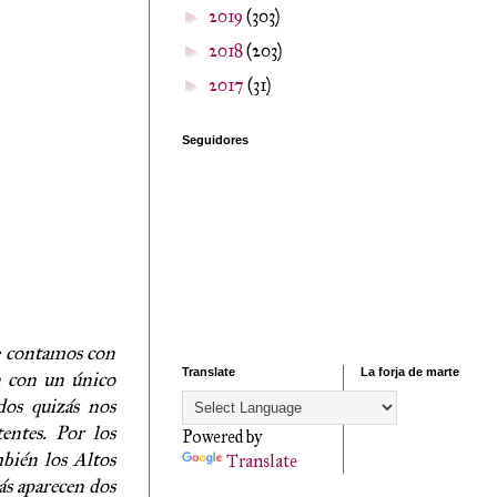
2019
(303)
►
2018
(203)
►
2017
(31)
►
Seguidores
ue contamos con
Translate
La forja de marte
ón con un único
ados quizás nos
entes. Por los
Powered by
mbién los Altos
Translate
ás aparecen dos