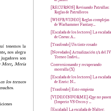
[RECURSOS] Revisando Patrullas:
Reglas de Patrulleros
[WHFB/VIDEO] Reglas complejas
de Warhammer Fantasy...
[Escalada de los lectores] La escalada
de Cneus: A...
[Trasfondo] Un tinte rosado
uí tenemos la
nte, nos alegra
[Novedades] Actualización 1/2 del IV
Torneo Indivi...
 jugadores son
de Morr, Moria
Conversionando y recuperando
morralla (X)
[Escalada de los lectores] La escalada
 en los torneos
de Enric: N...
 muchos.
[Trasfondo] Esto empieza
[VIDEOINFORME] ¡Que no pasen
(Imperio VS Orcos y ...
iciones
[Escalada] La escalada de Nalter: