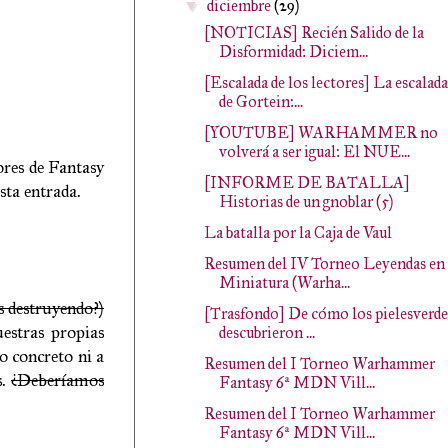
diciembre
(29)
▼
[NOTICIAS] Recién Salido de la
Disformidad: Diciem...
[Escalada de los lectores] La escalada
de Gortein:...
[YOUTUBE] WARHAMMER no
volverá a ser igual: El NUE...
ores de Fantasy
[INFORME DE BATALLA]
sta entrada.
Historias de un gnoblar (5)
La batalla por la Caja de Vaul
Resumen del IV Torneo Leyendas en
Miniatura (Warha...
s destruyendo?)
[Trasfondo] De cómo los pielesverde
estras propias
descubrieron ...
o concreto ni a
Resumen del I Torneo Warhammer
s.
¿Deberíamos
Fantasy 6ª MDN Vill...
Resumen del I Torneo Warhammer
Fantasy 6ª MDN Vill...