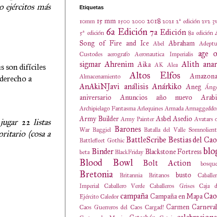
o ejércitos más
Etiquetas
15 mm
2018
10mm
1500
2000
2021
2ª edición
2v2
3
6a Edición
7a Edición
5ª edición
8a edición
Song of Fire and Ice
Abraham
Abel
Adeptu
age o
Custodes
aerografo
Aeronautica Imperialis
sigmar
Ahrenim
Alith anar
Aika
AK
Alea
 son difíciles
Altos Elfos
Amazona
Almacenamiento
 derecho a
AnAkiNJavi
análisis
Anárkiko
Aneg
Ánge
aniversario
Anuncios
año nuevo
Arabi
Archipielago Fantasma
Arlequines
Armada
Armaggeddo
Army Builder
Asbel
Asedio
Army Painter
Avatars 
jugar 22 listas
Barones
War
Baggiel
Batalla del Valle Somnolien
ritario (cosa a
BattleScribe
Bestias del Cao
Battlefleet Gothic
blo
Binder
Blackstone Fortress
beta
BlackFriday
Blood Bowl
Bolt Action
bosqu
Bretonia
busto
Britannia
Britanos
Caballe
Imperial
Caballero Verde
Caballeros Grises
Caja d
campaña
Cao
Campaña en Mapa
Ejército
Caledor
Carmen
Carneval
Caos Guerreros del Caos
Cargad!