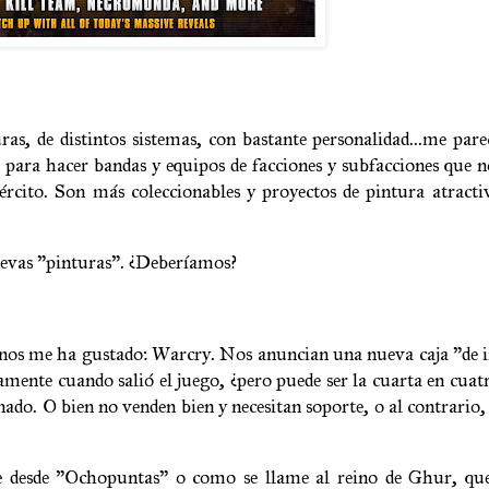
, de distintos sistemas, con bastante personalidad...me pare
 para hacer bandas y equipos de facciones y subfacciones que
ército. Son más coleccionables y proyectos de pintura atract
uevas "pinturas". ¿Deberíamos?
os me ha gustado: Warcry. Nos anuncian una nueva caja "de in
amente cuando salió el juego, ¿pero puede ser la cuarta en cuat
nado. O bien no venden bien y necesitan soporte, o al contrario
e desde "Ochopuntas" o como se llame al reino de Ghur, que