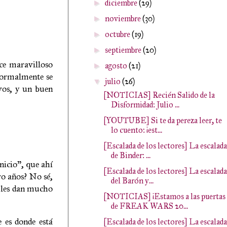
diciembre
(29)
►
noviembre
(30)
►
octubre
(19)
►
septiembre
(20)
►
ce maravilloso
agosto
(21)
►
 normalmente se
julio
(26)
▼
ivos, y un buen
[NOTICIAS] Recién Salido de la
Disformidad: Julio ...
[YOUTUBE] Si te da pereza leer, te
lo cuento: ¡est...
[Escalada de los lectores] La escalada
de Binder: ...
icio", que ahí
[Escalada de los lectores] La escalada
ro años? No sé,
del Barón y...
, les dan mucho
[NOTICIAS] ¡Estamos a las puertas
de FREAK WARS 20...
 es donde está
[Escalada de los lectores] La escalada