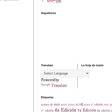
2017
(31)
►
Seguidores
Translate
La forja de marte
Powered by
Translate
Etiquetas
15 mm
2018
10mm
1500
2000
2021
2ª edición
2v2
3
6a Edición
7a Edición
5ª edición
8a edición