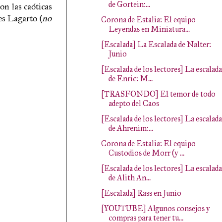
de Gortein:...
on las caóticas
es Lagarto (
no
Corona de Estalia: El equipo
Leyendas en Miniatura...
[Escalada] La Escalada de Nalter:
Junio
[Escalada de los lectores] La escalada
de Enric: M...
[TRASFONDO] El temor de todo
adepto del Caos
[Escalada de los lectores] La escalada
de Ahrenim:...
Corona de Estalia: El equipo
Custodios de Morr (y ...
[Escalada de los lectores] La escalada
de Alith An...
[Escalada] Rass en Junio
[YOUTUBE] Algunos consejos y
compras para tener tu...