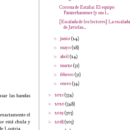
Corona de Estalia: El equipo
Panzerhammer (y sus l...
[Escalada de los lectores] La escalada
de Javielas...
junio
(24)
►
mayo
(28)
►
abril
(24)
►
marzo
(31)
►
febrero
(31)
►
enero
(34)
►
2021
(334)
usar las bandas
►
2020
(348)
►
2019
(303)
►
 exactamente el
e está chula y
2018
(203)
►
de Lustria.