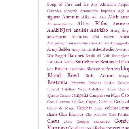
Song of Fire and Ice
Abraham
Abel
Adeptu
age o
Custodes
aerografo
Aeronautica Imperialis
sigmar
Ahrenim
Alith anar
Aika
AK
Alea
Altos Elfos
Amazona
Almacenamiento
AnAkiNJavi
análisis
Anárkiko
Aneg
Ánge
aniversario
Anuncios
año nuevo
Arabi
Archipielago Fantasma
Arlequines
Armada
Armaggeddo
Army Builder
Asbel
Asedio
Army Painter
Avatars 
Barones
War
Baggiel
Batalla del Valle Somnolien
BattleScribe
Bestias del Cao
Battlefleet Gothic
blo
Binder
Blackstone Fortress
beta
BlackFriday
Blood Bowl
Bolt Action
bosqu
Bretonia
busto
Britannia
Britanos
Caballe
Imperial
Caballero Verde
Caballeros Grises
Caja d
campaña
Cao
Campaña en Mapa
Ejército
Caledor
Carmen
Carneval
Caos Guerreros del Caos
Cargad!
celebracione
Catachán
Cartas de Magia
Catai
charla
Clan Kharnuz
Clan Moulder
Clan Pestile
Conde
Cneus
concurso
cómic
Compras
Vampiro
conversione
Contingentes Aliados