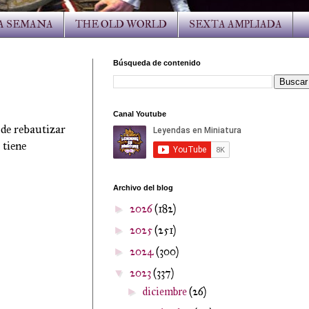
LA SEMANA
THE OLD WORLD
SEXTA AMPLIADA
Búsqueda de contenido
Canal Youtube
de rebautizar
 tiene
Archivo del blog
2026
(182)
►
2025
(251)
►
2024
(300)
►
2023
(337)
▼
diciembre
(26)
►