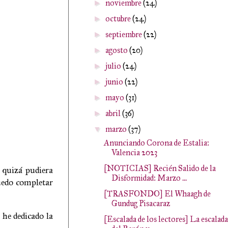
noviembre
(24)
►
octubre
(24)
►
septiembre
(22)
►
agosto
(20)
►
julio
(24)
►
junio
(22)
►
mayo
(31)
►
abril
(36)
►
marzo
(37)
▼
Anunciando Corona de Estalia:
Valencia 2023
[NOTICIAS] Recién Salido de la
 quizá pudiera
Disformidad: Marzo ...
puedo completar
[TRASFONDO] El Whaagh de
Gundug Pisacaraz
 he dedicado la
[Escalada de los lectores] La escalada