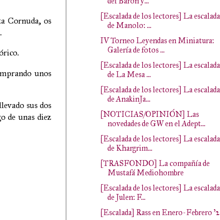
del Barón y...
[Escalada de los lectores] La escalada
ata Cornuda, os
de Manolo: ...
.
IV Torneo Leyendas en Miniatura:
Galería de fotos ...
órico.
[Escalada de los lectores] La escalada
 comprando unos
de La Mesa ...
[Escalada de los lectores] La escalada
de AnakinJa...
llevado sus dos
[NOTICIAS/OPINIÓN] Las
go de unas diez
novedades de GW en el Adept...
[Escalada de los lectores] La escalada
de Khargrim...
[TRASFONDO] La compañía de
Mustafá Mediohombre
[Escalada de los lectores] La escalada
de Julen: F...
[Escalada] Rass en Enero-Febrero '2