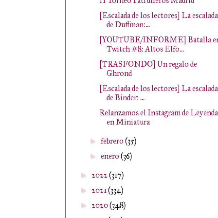
II Torneo Patrulleros Madrid
[Escalada de los lectores] La escalada
de Duffman:...
[YOUTUBE/INFORME] Batalla e
Twitch #8: Altos Elfo...
[TRASFONDO] Un regalo de
Ghrond
[Escalada de los lectores] La escalada
de Binder: ...
Relanzamos el Instagram de Leyenda
en Miniatura
febrero
(35)
►
enero
(36)
►
2022
(317)
►
2021
(334)
►
2020
(348)
►