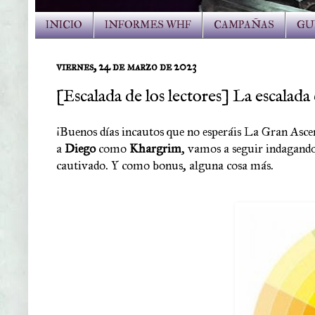
INICIO
INFORMES WHF
CAMPAÑAS
GU
viernes, 24 de marzo de 2023
[Escalada de los lectores] La escalad
¡Buenos días incautos que no esperáis La Gran Ascen
a
Diego
como
Khargrim
, vamos a seguir indagand
cautivado. Y como bonus, alguna cosa más
.