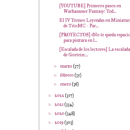
[YOUTUBE] Primeros pasos en
Warhammer Fantasy: Tod...
El IV Torneo Leyendas en Miniatur
de TitoMC - Par...
[PROYECTOS] ¿No te queda espaci
para pintura en l...
[Escalada de los lectores] La escalada
de Gortein:...
marzo
(37)
►
febrero
(35)
►
enero
(36)
►
2022
(317)
►
2021
(334)
►
2020
(348)
►
2019
(303)
►