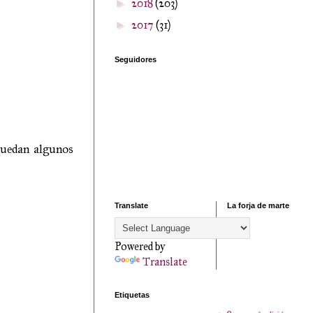
2018
(203)
►
2017
(31)
►
Seguidores
 quedan algunos
Translate
La forja de marte
Powered by
Translate
Etiquetas