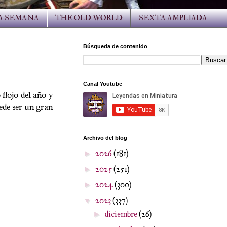
LA SEMANA
THE OLD WORLD
SEXTA AMPLIADA
Búsqueda de contenido
Canal Youtube
lojo del año y
ede ser un gran
Archivo del blog
2026
(181)
►
2025
(251)
►
2024
(300)
►
2023
(337)
▼
diciembre
(26)
►