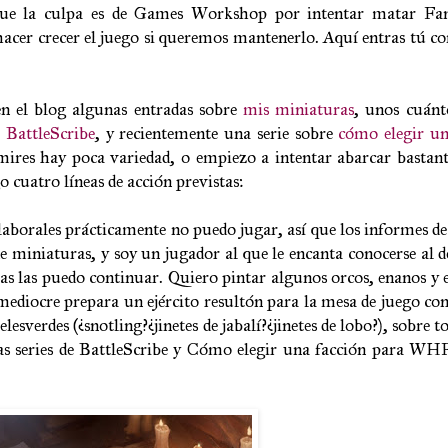
e la culpa es de Games Workshop por intentar matar Fant
acer crecer el juego si queremos mantenerlo. Aquí entras tú co
en el blog algunas entradas sobre
mis miniaturas
, unos cuán
BattleScribe
, y recientemente una serie sobre
cómo elegir un
mires hay poca variedad, o empiezo a intentar abarcar bastan
 cuatro líneas de acción previstas:
aborales prácticamente no puedo jugar, así que los informes de
 miniaturas, y soy un jugador al que le encanta conocerse al de
reas las puedo continuar. Quiero pintar algunos orcos, enanos y 
mediocre prepara un ejército resultón para la mesa de juego con
sverdes (¿snotling?¿jinetes de jabalí?¿jinetes de lobo?), sobre t
 Las series de BattleScribe y Cómo elegir una facción para W