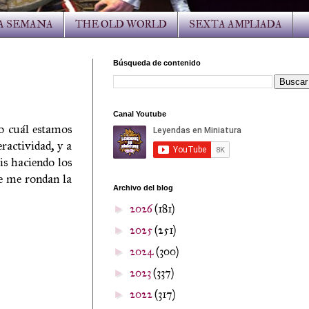
LA SEMANA
THE OLD WORLD
SEXTA AMPLIADA
Búsqueda de contenido
Canal Youtube
lo cuál estamos
ractividad, y a
is haciendo los
ue me rondan la
Archivo del blog
2026
(181)
►
2025
(251)
►
2024
(300)
►
2023
(337)
►
2022
(317)
►