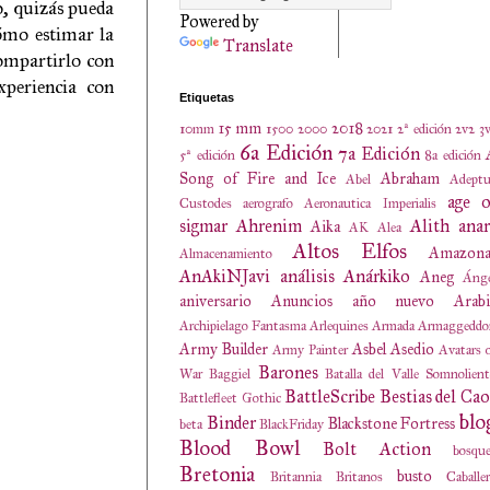
o, quizás pueda
Powered by
Cómo estimar la
Translate
compartirlo con
xperiencia con
Etiquetas
15 mm
2018
10mm
1500
2000
2021
2ª edición
2v2
3
6a Edición
7a Edición
5ª edición
8a edición
Song of Fire and Ice
Abraham
Abel
Adeptu
age o
Custodes
aerografo
Aeronautica Imperialis
sigmar
Ahrenim
Alith anar
Aika
AK
Alea
Altos Elfos
Amazona
Almacenamiento
AnAkiNJavi
análisis
Anárkiko
Aneg
Ánge
aniversario
Anuncios
año nuevo
Arabi
Archipielago Fantasma
Arlequines
Armada
Armaggeddo
Army Builder
Asbel
Asedio
Army Painter
Avatars 
Barones
War
Baggiel
Batalla del Valle Somnolien
BattleScribe
Bestias del Cao
Battlefleet Gothic
blo
Binder
Blackstone Fortress
beta
BlackFriday
Blood Bowl
Bolt Action
bosqu
Bretonia
busto
Britannia
Britanos
Caballe