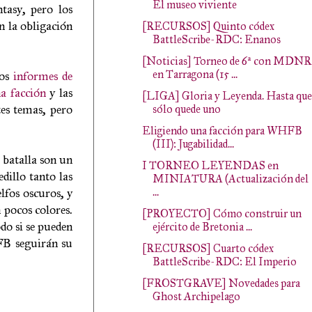
El museo viviente
asy, pero los
n la obligación
[RECURSOS] Quinto códex
BattleScribe-RDC: Enanos
[Noticias] Torneo de 6ª con MDNR
en Tarragona (15 ...
tos
informes de
a facción
y las
[LIGA] Gloria y Leyenda. Hasta que
tes temas, pero
sólo quede uno
Eligiendo una facción para WHFB
(III): Jugabilidad...
 batalla son un
I TORNEO LEYENDAS en
dillo tanto las
MINIATURA (Actualización del
elfos oscuros, y
...
 pocos colores.
[PROYECTO] Cómo construir un
odo si se pueden
ejército de Bretonia ...
HFB seguirán su
[RECURSOS] Cuarto códex
BattleScribe-RDC: El Imperio
[FROSTGRAVE] Novedades para
Ghost Archipelago