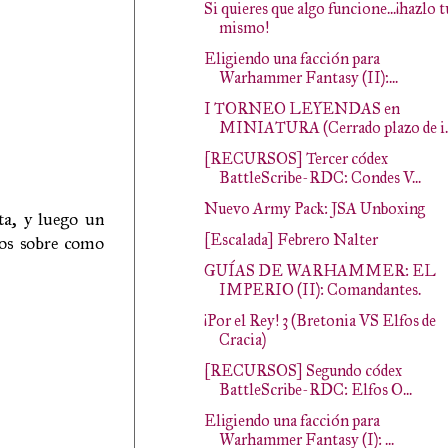
Si quieres que algo funcione...¡hazlo t
mismo!
Eligiendo una facción para
Warhammer Fantasy (II):...
I TORNEO LEYENDAS en
MINIATURA (Cerrado plazo de i..
[RECURSOS] Tercer códex
BattleScribe-RDC: Condes V...
Nuevo Army Pack: JSA Unboxing
sta, y luego un
[Escalada] Febrero Nalter
ejos sobre como
GUÍAS DE WARHAMMER: EL
IMPERIO (II): Comandantes.
¡Por el Rey! 3 (Bretonia VS Elfos de
Cracia)
[RECURSOS] Segundo códex
BattleScribe-RDC: Elfos O...
Eligiendo una facción para
Warhammer Fantasy (I): ...