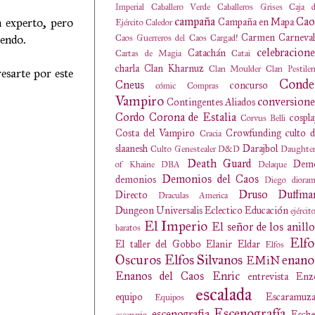
Imperial
Caballero Verde
Caballeros Grises
Caja d
 experto, pero
campaña
Cao
Campaña en Mapa
Ejército
Caledor
Carmen
Carneval
pendo.
Caos Guerreros del Caos
Cargad!
celebracione
Catachán
Cartas de Magia
Catai
charla
Clan Kharnuz
Clan Moulder
Clan Pestile
esarte por este
Conde
Cneus
concurso
cómic
Compras
Vampiro
conversione
Contingentes Aliados
Cordo
Corona de Estalia
cospl
Corvus Belli
Costa del Vampiro
Crowfunding
culto 
Cracia
slaanesh
Darajbol
Culto Genestealer
D&D
Daughter
Death Guard
Dem
of Khaine
DBA
Delaque
Demonios del Caos
demonios
Diego
diora
Druso
Duffma
Directo
Draculas America
Dungeon Universalis
Eclectico
Educación
ejércit
El Imperio
El señor de los anillo
baratos
Elfo
El taller del Gobbo
Elanir
Eldar
Elfos
Oscuros
Elfos Silvanos
enano
EMiN
Enanos del Caos
Enric
entrevista
Enz
escalada
equipo
Escaramuza
Equipos
Escenografía
escenografia
Esche