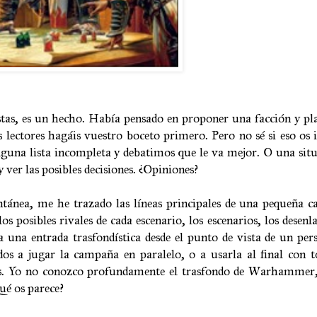
stas, es un hecho. Había pensado en proponer una facción y pla
s lectores hagáis vuestro boceto primero. Pero no sé si eso os 
lguna lista incompleta y debatimos que le va mejor. O una sit
 ver las posibles decisiones. ¿Opiniones?
tánea, me he trazado las líneas principales de una pequeña 
os posibles rivales de cada escenario, los escenarios, los desenl
ía una entrada trasfondística desde el punto de vista de un per
dos a jugar la campaña en paralelo, o a usarla al final con t
sas. Yo no conozco profundamente el trasfondo de Warhammer, 
Qué os parece?