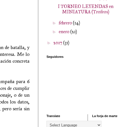
I TORNEO LEYENDAS en
MINIATURA (Trofeos)
febrero
(14)
►
enero
(21)
►
2017
(31)
►
n de batalla, y
interesa. Me lo
Seguidores
uación concreta
campaña para 6
aces de cumplir
sonaje, o de un
odos los datos,
pero sería sin
Translate
La forja de marte