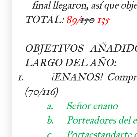
final llegaron, así que ob
TOTAL:
89/
150
135
OBJETIVOS AÑADI
LARGO DEL AÑO:
1. ¡ENANOS! Comprar, m
(70/116)
a.
Señor enano
b.
Porteadores del 
c.
Portaestandarte d