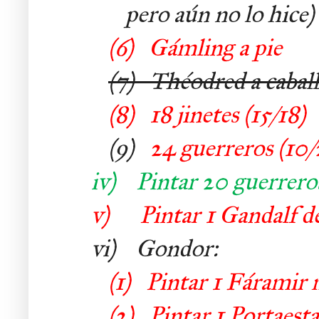
pero aún no lo hice)
(6)
Gámling a pie
(7)
Théodred a cabal
(8)
18 jinetes (15/18)
(9)
24 guerreros (10/
iv)
Pintar 20 guerrero
v)
Pintar 1 Gandalf
vi) Gondor:
(1)
Pintar 1 Fáramir
(2)
Pintar 1 Portaes