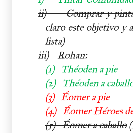
ii)
Comprar y pintar 
claro este objetivo y 
lista)
iii) Rohan:
(1)
Théoden a pie
(2)
Théoden a caball
(3)
É
omer a pie
(4)
É
omer Héroes d
(5)
Éomer a caballo
(