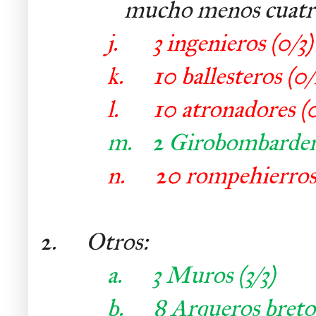
mucho menos cuatr
j.
3 ingenieros (0/3)
k.
10 ballesteros (0
l.
10 atronadores (
m.
2 Girobombarder
n.
20 rompehierros
2. Otros:
a.
3 Muros (3/3)
b.
8 Arqueros breto