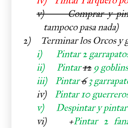
iv)
Pintar 1 arquero p
v)
Comprar y pintar
tampoco pasa nada)
2) Terminar los Orcos y g
i)
Pintar 2 garrapatos
ii)
Pintar
12
9 goblin
iii)
Pintar
6
3 garrapato
iv)
Pintar 10 guerrero
v)
Despintar y pintar 5
vi) +
Pintar 2 faná