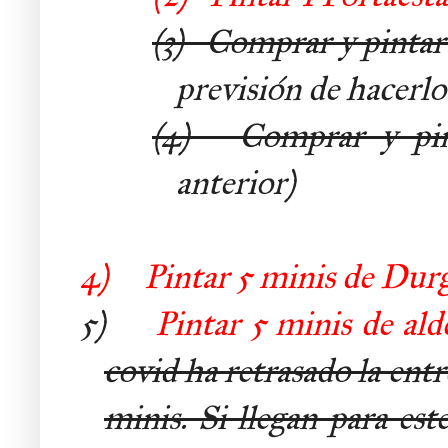
(3)
Comprar y pintar 
previsión de hacerl
(4)
Comprar y pint
anterior)
4)
Pintar 5 minis de Durg
5)
Pintar 5 minis de al
covid ha retrasado la entr
minis. Si llegan para est