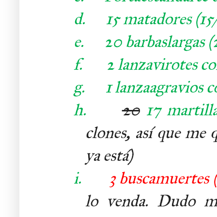
d.
15 matadores (15/
e.
20 barbaslargas 
f.
2 lanzavirotes c
g.
1 lanzaagravios c
h.
20
17 martilla
clones, así que me
ya está)
i.
3 buscamuertes 
lo venda. Dudo mu