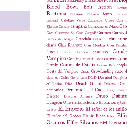
Binder
Blackstone Fortress
beta
BlackFriday
Blood Bowl
Bolt Action
bosqu
Bretonia
busto
Britannia
Britanos
Caballe
Imperial
Caballero Verde
Caballeros Grises
Caja d
campaña
Cao
Campaña en Mapa
Ejército
Caledor
Carmen
Carneval
Caos Guerreros del Caos
Cargad!
celebracione
Catachán
Cartas de Magia
Catai
charla
Clan Kharnuz
Clan Moulder
Clan Pestile
Conde
Cneus
concurso
cómic
Compras
Vampiro
conversione
Contingentes Aliados
Cordo
Corona de Estalia
cospl
Corvus Belli
Costa del Vampiro
Crowfunding
culto 
Cracia
slaanesh
Darajbol
Culto Genestealer
D&D
Daughter
Death Guard
Dem
of Khaine
DBA
Delaque
Demonios del Caos
demonios
Diego
diora
Druso
Duffma
Directo
Draculas America
Dungeon Universalis
Eclectico
Educación
ejércit
El Imperio
El señor de los anillo
baratos
Elfo
El taller del Gobbo
Elanir
Eldar
Elfos
Oscuros
Elfos Silvanos
enano
EMiN