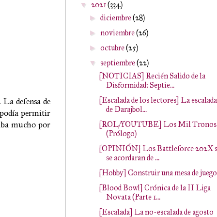
2021
(334)
▼
diciembre
(28)
►
noviembre
(26)
►
octubre
(25)
►
septiembre
(22)
▼
[NOTICIAS] Recién Salido de la
Disformidad: Septie...
[Escalada de los lectores] La escalada
. La defensa de
de Darajbol...
 podía permitir
edaba mucho por
[ROL/YOUTUBE] Los Mil Tronos
(Prólogo)
[OPINIÓN] Los Battleforce 202X s
se acordaran de ...
[Hobby] Construir una mesa de juego
[Blood Bowl] Crónica de la II Liga
Novata (Parte 1...
[Escalada] La no-escalada de agosto