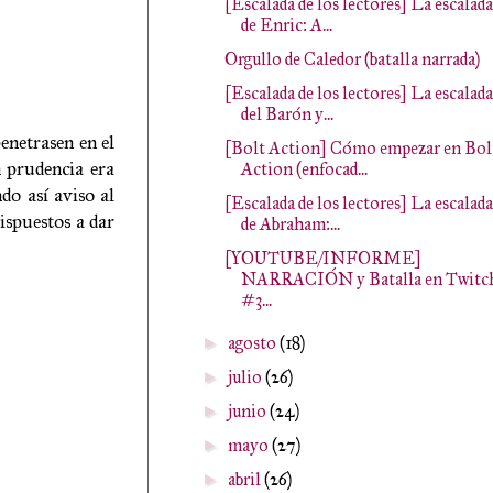
[Escalada de los lectores] La escalada
de Enric: A...
Orgullo de Caledor (batalla narrada)
[Escalada de los lectores] La escalada
del Barón y...
enetrasen en el
[Bolt Action] Cómo empezar en Bol
n prudencia era
Action (enfocad...
do así aviso al
[Escalada de los lectores] La escalada
ispuestos a dar
de Abraham:...
[YOUTUBE/INFORME]
NARRACIÓN y Batalla en Twitc
#3...
agosto
(18)
►
julio
(26)
►
junio
(24)
►
mayo
(27)
►
abril
(26)
►