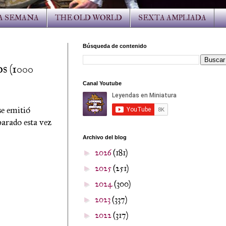
LA SEMANA
THE OLD WORLD
SEXTA AMPLIADA
Búsqueda de contenido
 (1000
Canal Youtube
se emitió
arado esta vez
Archivo del blog
2026
(181)
►
2025
(251)
►
2024
(300)
►
2023
(337)
►
2022
(317)
►