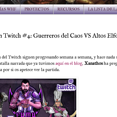
ÍAS WHF
PROYECTOS
RECURSOS
LA LISTA DE 
tch #4: Guerreros del Caos VS Altos Elfos
cta del Twitch siguen progresando semana a semana, y hace nada 
batalla narrada que ya tuvimos
aquí en el blog
.
Xanathos
ha prep
a por si os apetece ver la partida.