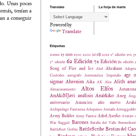
do. Unas pocas
Translate
La forja de marte
demás, tenían a
ban a conseguir
Powered by
Translate
Etiquetas
15 mm
2018
10mm
1500
2000
2021
2ª edición
2v2
3
6a Edición
7a Edición
5ª edición
8a edición
Song of Fire and Ice
Abraham
Abel
Adeptu
age o
Custodes
aerografo
Aeronautica Imperialis
sigmar
Ahrenim
Alith anar
Aika
AK
Alea
Altos Elfos
Amazona
Almacenamiento
AnAkiNJavi
análisis
Anárkiko
Aneg
Ánge
aniversario
Anuncios
año nuevo
Arabi
Archipielago Fantasma
Arlequines
Armada
Armaggeddo
Army Builder
Asbel
Asedio
Army Painter
Avatars 
Barones
War
Baggiel
Batalla del Valle Somnolien
BattleScribe
Bestias del Cao
Battlefleet Gothic
blo