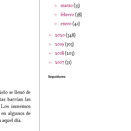
marzo
(33)
►
febrero
(38)
►
enero
(41)
►
2020
(348)
►
2019
(303)
►
2018
(203)
►
2017
(31)
►
Seguidores
elo se llenó de
tas barrían las
. Los inmensos
s en algunos de
 aquel día.