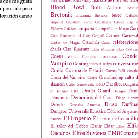
Binder
es que me gusta
Blackstone Fortress
beta
BlackFriday
Blood Bowl
Bolt Action
a parecida pero
bosqu
Bretonia
oloración dando
busto
Britannia
Britanos
Caballe
Imperial
Caballero Verde
Caballeros Grises
Caja d
campaña
Cao
Campaña en Mapa
Ejército
Caledor
Carmen
Carneval
Caos Guerreros del Caos
Cargad!
celebracione
Catachán
Cartas de Magia
Catai
charla
Clan Kharnuz
Clan Moulder
Clan Pestile
Conde
Cneus
concurso
cómic
Compras
Vampiro
conversione
Contingentes Aliados
Cordo
Corona de Estalia
cospl
Corvus Belli
Costa del Vampiro
Crowfunding
culto 
Cracia
slaanesh
Darajbol
Culto Genestealer
D&D
Daughter
Death Guard
Dem
of Khaine
DBA
Delaque
Demonios del Caos
demonios
Diego
diora
Druso
Duffma
Directo
Draculas America
Dungeon Universalis
Eclectico
Educación
ejércit
El Imperio
El señor de los anillo
baratos
Elfo
El taller del Gobbo
Elanir
Eldar
Elfos
Oscuros
Elfos Silvanos
enano
EMiN