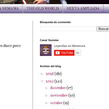
LA SEMANA
THE OLD WORLD
SEXTA AMPLIADA
Búsqueda de contenido
Canal Youtube
es duro pero
Archivo del blog
2026
(181)
►
2025
(251)
▼
diciembre
(17)
►
noviembre
(20)
►
octubre
(19)
►