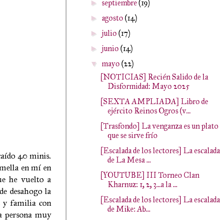
septiembre
(19)
►
agosto
(14)
►
julio
(17)
►
junio
(14)
►
mayo
(22)
▼
[NOTICIAS] Recién Salido de la
Disformidad: Mayo 2025
[SEXTA AMPLIADA] Libro de
ejército Reinos Ogros (v...
[Trasfondo] La venganza es un plato
que se sirve frío
[Escalada de los lectores] La escalada
caído 40 minis.
de La Mesa ...
 mella en mí en
[YOUTUBE] III Torneo Clan
ue he vuelto a
Kharnuz: 1, 2, 3...a la ...
de desahogo la
[Escalada de los lectores] La escalada
 y familia con
de Mike: Ab...
na persona muy