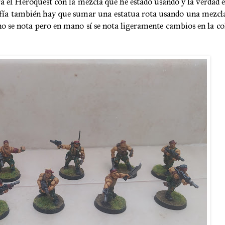
a el Heroquest con la mezcla que he estado usando y la verdad 
afía también hay que sumar una estatua rota usando una mezcl
 no se nota pero en mano sí se nota ligeramente cambios en la c