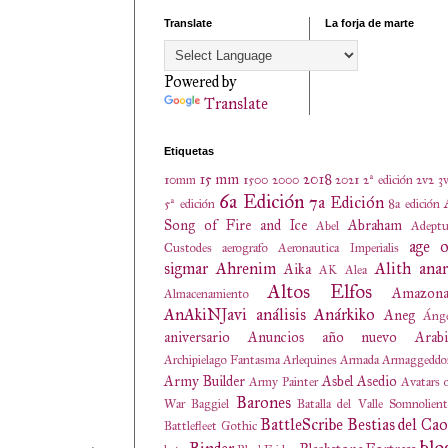
Translate
La forja de marte
Powered by
Translate
Etiquetas
15 mm
2018
10mm
1500
2000
2021
2ª edición
2v2
3
6a Edición
7a Edición
5ª edición
8a edición
Song of Fire and Ice
Abraham
Abel
Adeptu
age o
Custodes
aerografo
Aeronautica Imperialis
sigmar
Ahrenim
Alith anar
Aika
AK
Alea
Altos Elfos
Amazona
Almacenamiento
AnAkiNJavi
análisis
Anárkiko
Aneg
Ánge
aniversario
Anuncios
año nuevo
Arabi
Archipielago Fantasma
Arlequines
Armada
Armaggeddo
Army Builder
Asbel
Asedio
Army Painter
Avatars 
Barones
War
Baggiel
Batalla del Valle Somnolien
BattleScribe
Bestias del Cao
Battlefleet Gothic
blo