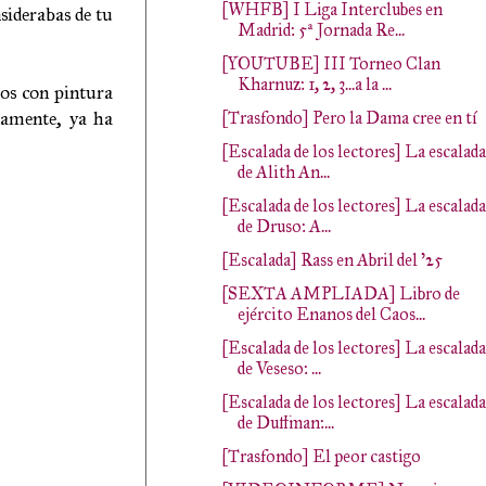
[WHFB] I Liga Interclubes en
siderabas de tu
Madrid: 5ª Jornada Re...
[YOUTUBE] III Torneo Clan
Kharnuz: 1, 2, 3...a la ...
jos con pintura
damente, ya ha
[Trasfondo] Pero la Dama cree en tí
[Escalada de los lectores] La escalada
de Alith An...
[Escalada de los lectores] La escalada
de Druso: A...
[Escalada] Rass en Abril del '25
[SEXTA AMPLIADA] Libro de
ejército Enanos del Caos...
[Escalada de los lectores] La escalada
de Veseso: ...
[Escalada de los lectores] La escalada
de Duffman:...
[Trasfondo] El peor castigo