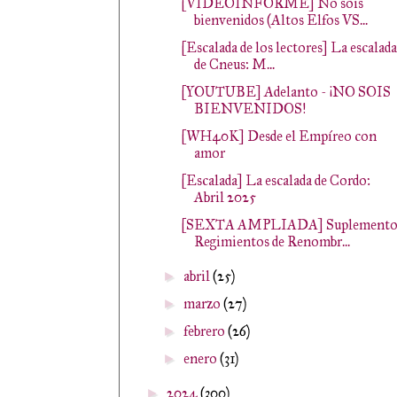
[VIDEOINFORME] No sois
bienvenidos (Altos Elfos VS...
[Escalada de los lectores] La escalada
de Cneus: M...
[YOUTUBE] Adelanto - ¡NO SOIS
BIENVENIDOS!
[WH40K] Desde el Empíreo con
amor
[Escalada] La escalada de Cordo:
Abril 2025
[SEXTA AMPLIADA] Suplement
Regimientos de Renombr...
abril
(25)
►
marzo
(27)
►
febrero
(26)
►
enero
(31)
►
2024
(300)
►