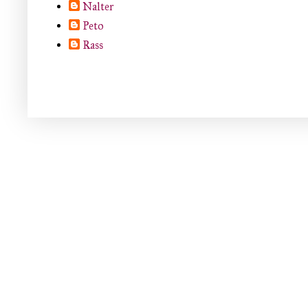
Nalter
Peto
Rass