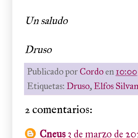
Un saludo
Druso
Publicado por
Cordo
en
10:00
Etiquetas:
Druso
,
Elfos Silva
2 comentarios:
Cneus
3 de marzo de 202