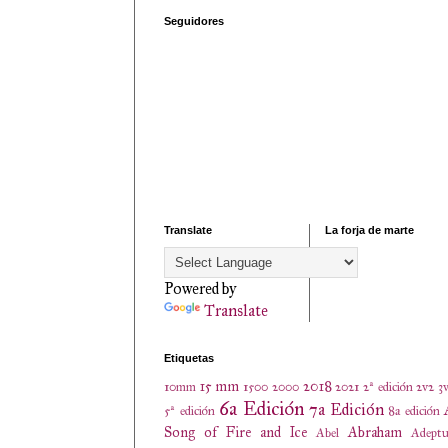
Seguidores
Translate
La forja de marte
Powered by
Translate
Etiquetas
15 mm
2018
10mm
1500
2000
2021
2ª edición
2v2
3
6a Edición
7a Edición
5ª edición
8a edición
Song of Fire and Ice
Abraham
Abel
Adeptu