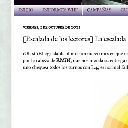
INICIO
INFORMES WHF
CAMPAÑAS
GU
viernes, 1 de octubre de 2021
[Escalada de los lectores] La escalad
¡Oh sí!¡El agradable olor de un nuevo mes en que no 
por la cabeza de
EMiN
, que nos manda su entrega 
uno chequea todos los turnos con L4, es normal fall