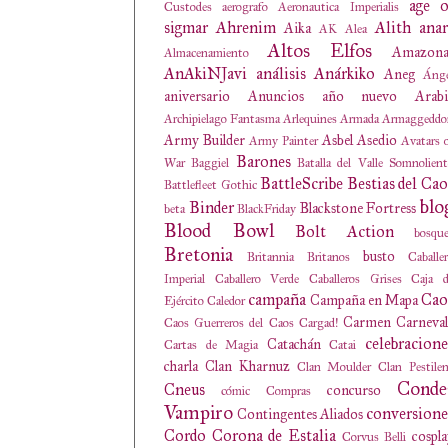
age o
Custodes
aerografo
Aeronautica Imperialis
sigmar
Ahrenim
Alith anar
Aika
AK
Alea
Altos Elfos
Amazona
Almacenamiento
AnAkiNJavi
análisis
Anárkiko
Aneg
Ánge
aniversario
Anuncios
año nuevo
Arabi
Archipielago Fantasma
Arlequines
Armada
Armaggeddo
Army Builder
Asbel
Asedio
Army Painter
Avatars 
Barones
War
Baggiel
Batalla del Valle Somnolien
BattleScribe
Bestias del Cao
Battlefleet Gothic
blo
Binder
Blackstone Fortress
beta
BlackFriday
Blood Bowl
Bolt Action
bosqu
Bretonia
busto
Britannia
Britanos
Caballe
Imperial
Caballero Verde
Caballeros Grises
Caja d
campaña
Cao
Campaña en Mapa
Ejército
Caledor
Carmen
Carneval
Caos Guerreros del Caos
Cargad!
celebracione
Catachán
Cartas de Magia
Catai
charla
Clan Kharnuz
Clan Moulder
Clan Pestile
Conde
Cneus
concurso
cómic
Compras
Vampiro
conversione
Contingentes Aliados
Cordo
Corona de Estalia
cospl
Corvus Belli