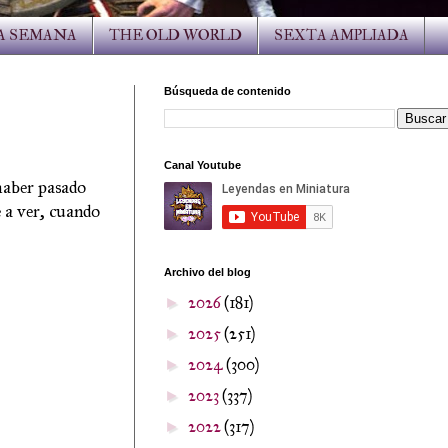
LA SEMANA
THE OLD WORLD
SEXTA AMPLIADA
Búsqueda de contenido
Canal Youtube
 haber pasado
 a ver, cuando
Archivo del blog
2026
(181)
►
2025
(251)
►
2024
(300)
►
2023
(337)
►
2022
(317)
►