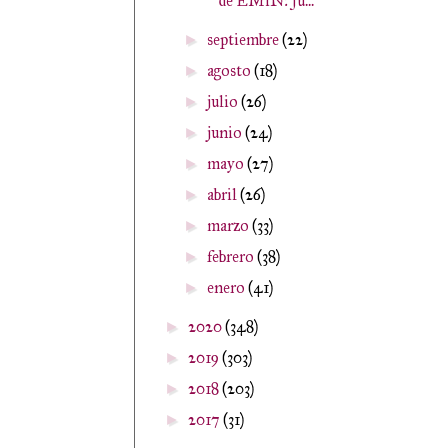
de EMiN: Ju...
septiembre
(22)
►
agosto
(18)
►
julio
(26)
►
junio
(24)
►
mayo
(27)
►
abril
(26)
►
marzo
(33)
►
febrero
(38)
►
enero
(41)
►
2020
(348)
►
2019
(303)
►
2018
(203)
►
2017
(31)
►