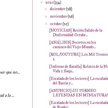
2021
(334)
▼
diciembre
(28)
►
noviembre
(26)
►
octubre
(25)
▼
[NOTICIAS] Recién Salido de la
Disformidad: Octubr...
[ANÁLISIS] Secretos en los
caminos del Viejo Mundo...
[ROL/YOUTUBE] Los Mil Tronos
2
[Informe de Batalla] Relatos de la N
Vida 1: Saqu...
er que no...
[Escalada de los lectores] La escalada
del Barón y...
[ANUNCIO] ¡III TORNEO
 a la ...
LEYENDAS EN MINIATURA!
[Escalada de los lectores] La escalada
de Binder: ...