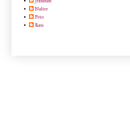
Jezuman
Nalter
Peto
Rass