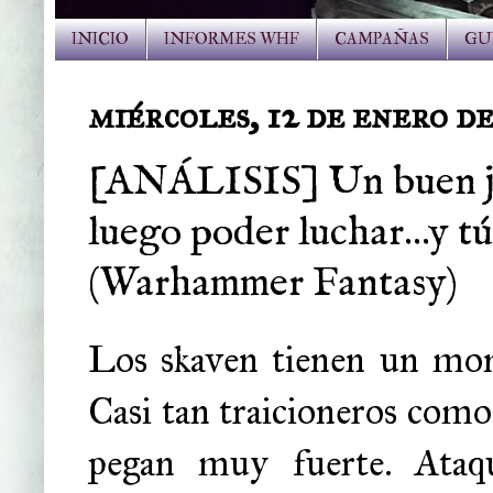
INICIO
INFORMES WHF
CAMPAÑAS
GU
miércoles, 12 de enero d
[ANÁLISIS] Un buen ju
luego poder luchar...y tú
(Warhammer Fantasy)
Los skaven tienen un mon
Casi tan traicioneros como
pegan muy fuerte. Ataqu